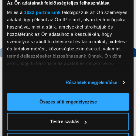
Az Ön adatainak felelősségteljes felhasználása
Mi és a
1022 partnerünk
feldolgozzuk az Ön személyes
adatait, így például az Ön IP-címét, olyan technológiákat
használva, mint a sütik, amelyekkel tárolhatjuk és
hozzáférünk az Ön adataihoz a készülékén, hogy
személyre szabott hirdetéseket és tartalmakat, hirdetés-
és tartalommérést, közönségbetekintéseket, valamint
termékfejlesztéseket biztosíthassunk Önnek. Ön dönt
Termék adatlap
Termék adatlap
arról, hogy ki használja az adatait és milyen célra.
Ha engedélyezi, a következőt is meg szeretnénk tenni:
Gorenje NRS8182KX Side
Gorenje N619EAXL4
Részletek megjelenítése
Információgyűjtés az Ön földrajzi
by side hűtőszekrény
Alulfagyasztós
elhelyezkedéséről pár méteres pontossággal
kombinált hűtőszekrény
Az Ön készülékén beazonosítása annak konkrét
Összes süti engedélyezése
199 999 Ft
179 999 Ft
tulajdonságainak (ujjlenyomat) aktív ellenőrzésével
Tudjon meg többet személyes adatainak feldolgozási
Testre szabás
módjairól és adja meg preferenciáit a
Részletek
Vásárlói vélemények
(0)
pontban
. Bármikor módosíthatja vagy visszavonhatja a