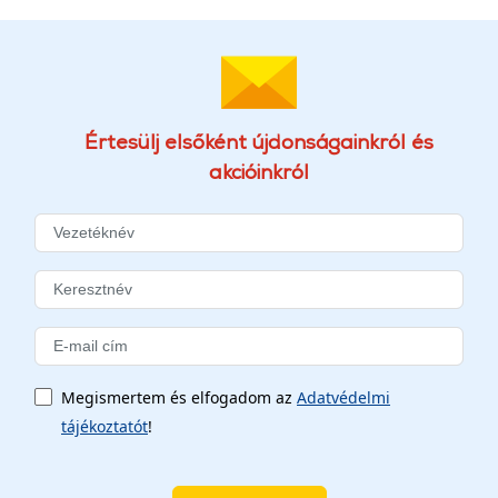
Értesülj elsőként újdonságainkról és
akcióinkról
Megismertem és elfogadom az
Adatvédelmi
tájékoztatót
!