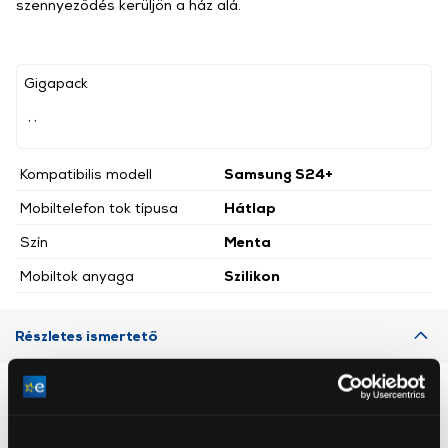
szennyeződés kerüljön a ház alá.
Gigapack
, ,
Kompatibilis modell
Samsung S24+
Mobiltelefon tok típusa
Hátlap
Szín
Menta
Mobiltok anyaga
Szilikon
Részletes ismertető
Neked ajánljuk