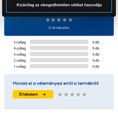
Sütinyilatkozathoz való hozzájárulását.
Kizárólag az elengedhetetlen sütiket használja
0
Az Eunonics.hu webáruházunk ún. süti vagy cookie file-
okat használ, melyeket az Ön gépén tárol a rendszer. A
cookie-k személyazonosítására nem alkalmasak,
0 értékelés
szolgáltatásaink biztosításához szükségesek. Az oldal
használatával Ön elfogadja a cookie-k használatát.
5 csillag
0 db
További információk:
ÁSZF
és
Adatvédelem
4 csillag
0 db
3 csillag
0 db
2 csillag
0 db
1 csillag
0 db
Mondd el a véleményed erről a termékről!
Értékelem