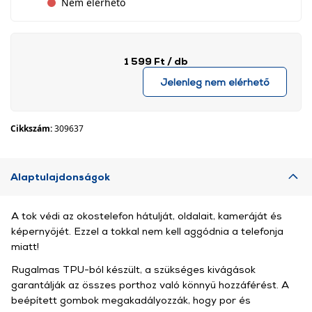
Nem elérhető
1 599 Ft
/ db
Jelenleg nem elérhető
Cikkszám:
309637
Alaptulajdonságok
A tok védi az okostelefon hátulját, oldalait, kameráját és
képernyőjét. Ezzel a tokkal nem kell aggódnia a telefonja
miatt!
Rugalmas TPU-ból készült, a szükséges kivágások
garantálják az összes porthoz való könnyű hozzáférést. A
beépített gombok megakadályozzák, hogy por és