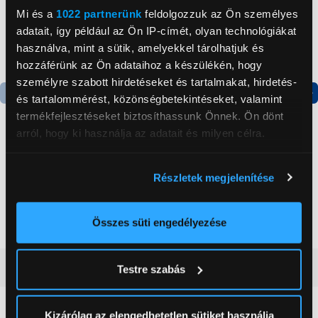
Mi és a
1022 partnerünk
feldolgozzuk az Ön személyes
adatait, így például az Ön IP-címét, olyan technológiákat
használva, mint a sütik, amelyekkel tárolhatjuk és
hozzáférünk az Ön adataihoz a készülékén, hogy
személyre szabott hirdetéseket és tartalmakat, hirdetés-
és tartalommérést, közönségbetekintéseket, valamint
Termék adatlap
Termék adatlap
termékfejlesztéseket biztosíthassunk Önnek. Ön dönt
arról, hogy ki használja az adatait és milyen célra.
Gorenje NRS8182KX Side
Gorenje N619EAXL4
Ha engedélyezi, a következőt is meg szeretnénk tenni:
by side hűtőszekrény
Alulfagyasztós
Részletek megjelenítése
Információgyűjtés az Ön földrajzi
kombinált hűtőszekrény
elhelyezkedéséről pár méteres pontossággal
199 999 Ft
179 999 Ft
Az Ön készülékén beazonosítása annak konkrét
Összes süti engedélyezése
tulajdonságainak (ujjlenyomat) aktív ellenőrzésével
Tudjon meg többet személyes adatainak feldolgozási
Vásárlói vélemények
(0)
Testre szabás
módjairól és adja meg preferenciáit a
Részletek
pontban
. Bármikor módosíthatja vagy visszavonhatja a
Sütinyilatkozathoz való hozzájárulását.
Kizárólag az elengedhetetlen sütiket használja