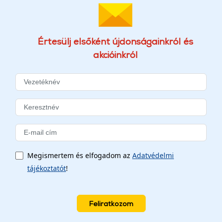
Értesülj elsőként újdonságainkról és
akcióinkról
Megismertem és elfogadom az
Adatvédelmi
tájékoztatót
!
Feliratkozom