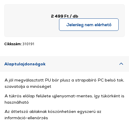
2 499 Ft
/ db
Jelenleg nem elérhető
Cikkszám:
310191
Alaptulajdonságok
A jól megválasztott PU bőr plusz a strapabíró PC belső tok,
szavatolja a minőséget
A tükrös előlap felülete ujjlenyomat-mentes, így tükörként is
használható
Az áttetsző ablaknak köszönhetően egyszerű az
információ-ellenőrzés