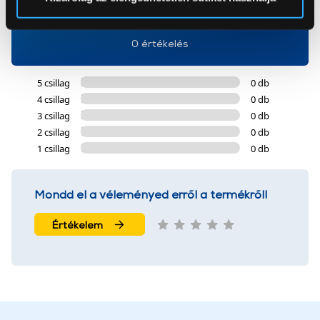
0
Az Eunonics.hu webáruházunk ún. süti vagy cookie file-
okat használ, melyeket az Ön gépén tárol a rendszer. A
0 értékelés
cookie-k személyazonosítására nem alkalmasak,
szolgáltatásaink biztosításához szükségesek. Az oldal
5 csillag
0 db
használatával Ön elfogadja a cookie-k használatát.
4 csillag
0 db
További információk:
ÁSZF
és
Adatvédelem
3 csillag
0 db
2 csillag
0 db
1 csillag
0 db
Mondd el a véleményed erről a termékről!
Értékelem