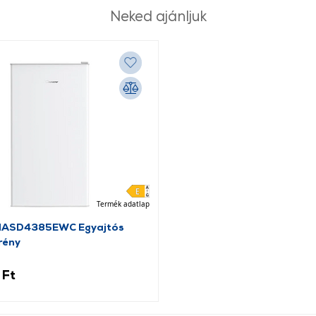
Neked ajánljuk
Termék adatlap
HASD4385EWC Egyajtós
rény
 Ft