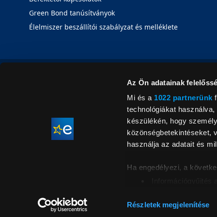
Green Bond tanúsítványok
Élelmiszer beszállítói szabályzat és melléklete
Az Ön adatainak felelőssé
Mi és a
1022 partnerünk
f
technológiákat használva, 
készülékén, hogy személyr
közönségbetekintéseket, v
használja az adatait és mil
Ha engedélyezi, a követke
Információgyűjtés 
Az Ön készülékén b
Áraink for
ellenőrzésével
Részletek megjelenítése
feltüntetett 