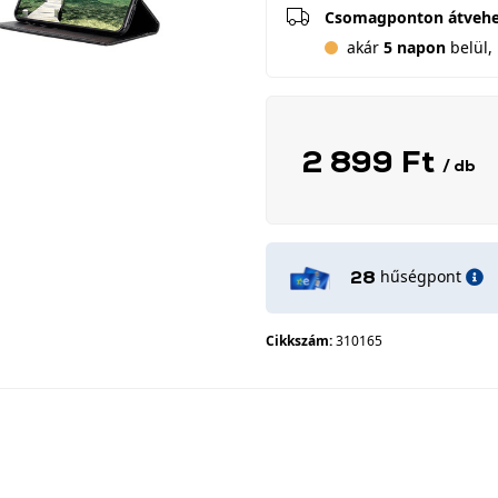
Csomagponton átveh
akár
5 napon
belül, 
2 899 Ft
/ db
hűségpont
28
Cikkszám:
310165