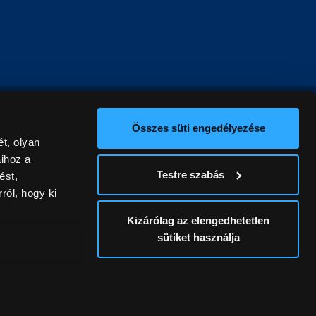
Összes süti engedélyezése
t, olyan
aihoz a
Testre szabás
ést,
ról, hogy ki
Kizárólag az elengedhetetlen
sütiket használja
ív
álunk ki. A
ontatlanságért