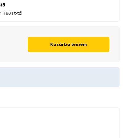
ető
1 190 Ft-tól
Kosárba teszem