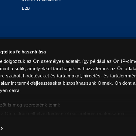
B2B
Rólunk
Karrier
Üzleteink
Blog
gteljes felhasználása
eldolgozzuk az Ön személyes adatait, így például az Ön IP-címé
mint a sütik, amelyekkel tárolhatjuk és hozzáférünk az Ön adat
e szabott hirdetéseket és tartalmakat, hirdetés- és tartalommér
alamint termékfejlesztéseket biztosíthassunk Önnek. Ön dönt ar
yen célra.
© 2026. Minden jog fenntartva! Euronics Műszaki Áruházlánc
zőt is meg szeretnénk tenni:
az Ön földrajzi elhelyezkedéséről pár méteres pontossággal
eazonosítása annak konkrét tulajdonságainak (ujjlenyomat) akt
intban értendők és az ÁFA-t tartalmazzák. Csak háztartásban használatos mennyiségeket szolg
árak, képek leírások tájékoztató jellegűek, és nem minősülnek ajánlattételnek, az esetleges p
nem vállalunk felelősséget.