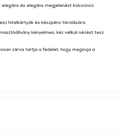
őr elegáns és elegáns megjelenést kölcsönöz
esz hitelkártyák és készpénz tárolására
masztóállvány kényelmes, kéz nélküli nézést tesz
san zárva tartja a fedelet, hogy megóvja a