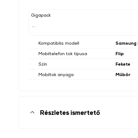
Gigapack
, ,
Kompatibilis modell
Samsung 
Mobiltelefon tok típusa
Flip
Szín
Fekete
Mobiltok anyaga
Műbőr
Részletes ismertető