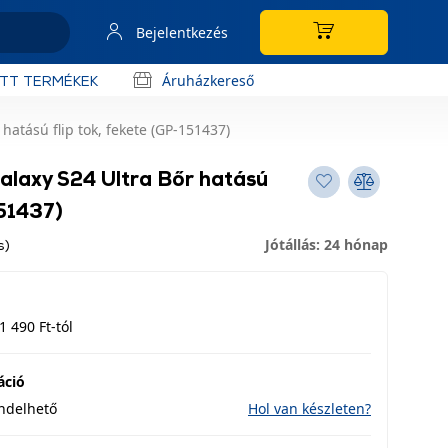
Bejelentkezés
Áruházkereső
OTT TERMÉKEK
atású flip tok, fekete (GP-151437)
laxy S24 Ultra Bőr hatású
151437)
Jótállás: 24 hónap
s)
1 490 Ft-tól
áció
endelhető
Hol van készleten?