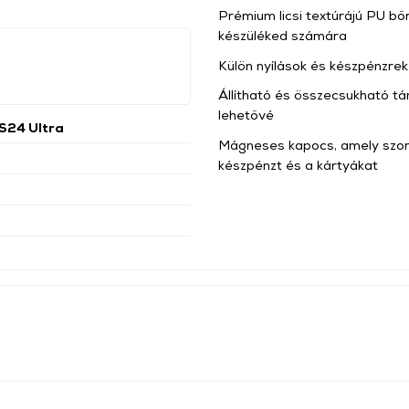
Prémium licsi textúrájú PU b
készüléked számára
Külön nyílások és készpénzrek
Állítható és összecsukható tá
lehetővé
S24 Ultra
Mágneses kapocs, amely szoro
készpénzt és a kártyákat