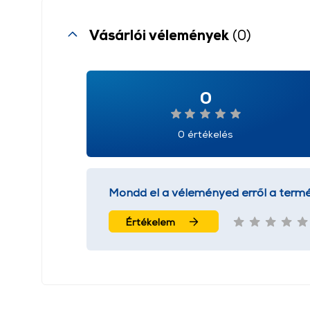
Vásárlói vélemények
(0)
0
0 értékelés
Mondd el a véleményed erről a termé
Értékelem