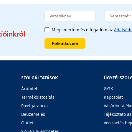
Megismertem és elfogadom az
Adatvéde
ióinkról
Feliratkozom
SZOLGÁLTATÁSOK
ÜGYFÉLSZOL
Áruhitel
GYIK
Termékbiztosítás
Kapcsolat
Pixelgarancia
Vásárlói tájék
Beüzemelés
Tájékoztató az
Outlet
Visszaélés bej
SWEET tv előfizetés