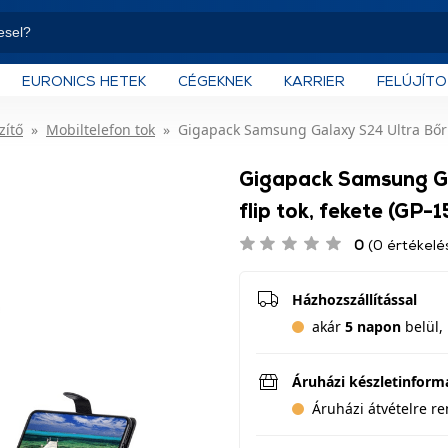
EURONICS HETEK
CÉGEKNEK
KARRIER
FELÚJÍT
zítő
Mobiltelefon tok
Gigapack Samsung Galaxy S24 Ultra Bőr h
Gigapack Samsung Ga
flip tok, fekete (GP-
0
(0 értékelé
Házhozszállítással
akár
5 napon
belül, 
Áruházi készletinform
Áruházi átvételre r