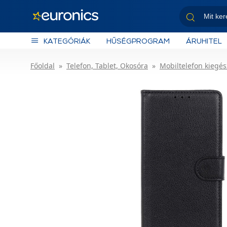
KATEGÓRIÁK
HŰSÉGPROGRAM
ÁRUHITEL
Főoldal
Telefon, Tablet, Okosóra
Mobiltelefon kiegés