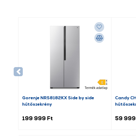
Termék adatlap
Gorenje NRS8182KX Side by side
Candy C
hűtőszekrény
hűtőszek
199 999 Ft
59 999