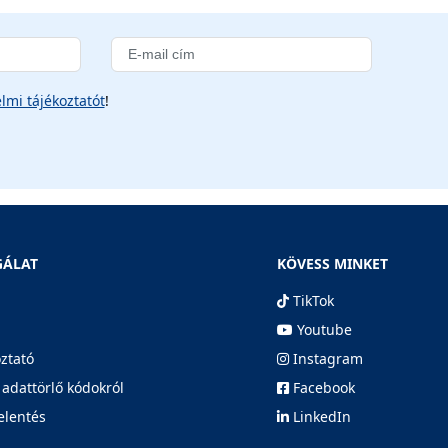
lmi tájékoztatót
!
GÁLAT
KÖVESS MINKET
TikTok
Youtube
oztató
Instagram
 adattörlő kódokról
Facebook
elentés
LinkedIn