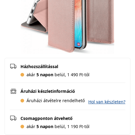
Házhozszállítással
akár
5 napon
belül, 1 490 Ft-tól
Áruházi készletinformáció
Áruházi átvételre rendelhető
Hol van készleten?
Csomagponton átvehető
akár
5 napon
belül, 1 190 Ft-tól