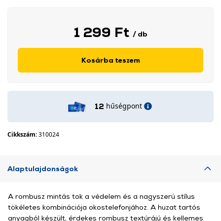
1 299 Ft
/ db
Kosárba teszem
hűségpont
12
Cikkszám:
310024
Alaptulajdonságok
A rombusz mintás tok a védelem és a nagyszerű stílus
tökéletes kombinációja okostelefonjához. A huzat tartós
anyagból készült, érdekes rombusz textúrájú és kellemes