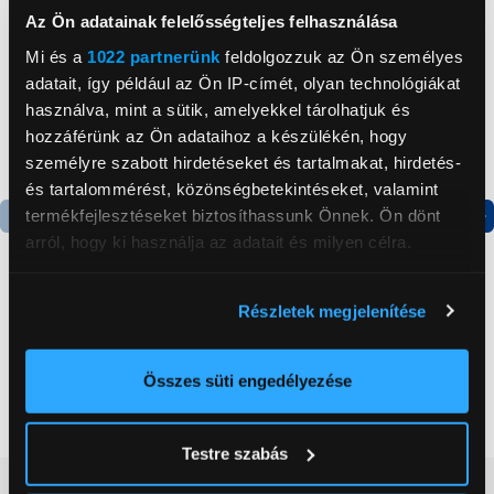
Az Ön adatainak felelősségteljes felhasználása
Mi és a
1022 partnerünk
feldolgozzuk az Ön személyes
adatait, így például az Ön IP-címét, olyan technológiákat
használva, mint a sütik, amelyekkel tárolhatjuk és
hozzáférünk az Ön adataihoz a készülékén, hogy
személyre szabott hirdetéseket és tartalmakat, hirdetés-
és tartalommérést, közönségbetekintéseket, valamint
termékfejlesztéseket biztosíthassunk Önnek. Ön dönt
arról, hogy ki használja az adatait és milyen célra.
Termék adatlap
Termék adatlap
Ha engedélyezi, a következőt is meg szeretnénk tenni:
Részletek megjelenítése
Gorenje NRS8182KX Side
Gorenje N619EAXL4
Információgyűjtés az Ön földrajzi
by side hűtőszekrény
Alulfagyasztós
elhelyezkedéséről pár méteres pontossággal
kombinált hűtőszekrény
Az Ön készülékén beazonosítása annak konkrét
Összes süti engedélyezése
199 999 Ft
179 999 Ft
tulajdonságainak (ujjlenyomat) aktív ellenőrzésével
Tudjon meg többet személyes adatainak feldolgozási
Testre szabás
módjairól és adja meg preferenciáit a
Részletek
Vásárlói vélemények
(0)
pontban
. Bármikor módosíthatja vagy visszavonhatja a