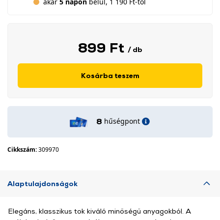
akár
5 napon
belül, 1 190 Ft-tól
899 Ft
/ db
Kosárba teszem
hűségpont
8
Cikkszám:
309970
Alaptulajdonságok
Elegáns, klasszikus tok kiváló minőségű anyagokból. A