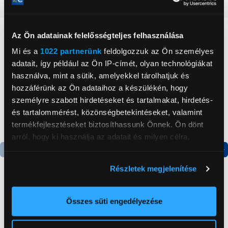
Részletes ismertető
Neked ajánljuk
Az Ön adatainak felelősségteljes felhasználása
Mi és a
1022 partnerünk
feldolgozzuk az Ön személyes
adatait, így például az Ön IP-címét, olyan technológiákat
használva, mint a sütik, amelyekkel tárolhatjuk és
hozzáférünk az Ön adataihoz a készülékén, hogy
személyre szabott hirdetéseket és tartalmakat, hirdetés-
és tartalommérést, közönségbetekintéseket, valamint
termékfejlesztéseket biztosíthassunk Önnek. Ön dönt
arról, hogy ki használja az adatait és milyen célra.
Ha engedélyezi, a következőt is meg szeretnénk tenni:
Termék adatlap
Termék adatlap
Részletek megjelenítése
Információgyűjtés az Ön földrajzi
elhelyezkedéséről pár méteres pontossággal
Gorenje NRS8182KX Side
Gorenje RK4182PW4
Az Ön készülékén beazonosítása annak konkrét
Összes süti engedélyezése
by side hűtőszekrény
Alulfagyasztós
tulajdonságainak (ujjlenyomat) aktív ellenőrzésével
kombinált hűtőszekrény
Tudjon meg többet személyes adatainak feldolgozási