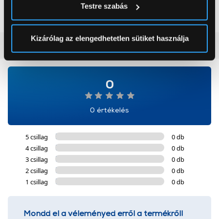
199 999 Ft
119 999 Ft
Testre szabás
módjairól és adja meg preferenciáit a
Részletek
pontban
. Bármikor módosíthatja vagy visszavonhatja a
Sütinyilatkozathoz való hozzájárulását.
Kizárólag az elengedhetetlen sütiket használja
Vásárlói vélemények
(0)
Az Eunonics.hu webáruházunk ún. süti vagy cookie file-
okat használ, melyeket az Ön gépén tárol a rendszer. A
cookie-k személyazonosítására nem alkalmasak,
0
szolgáltatásaink biztosításához szükségesek. Az oldal
használatával Ön elfogadja a cookie-k használatát.
0 értékelés
További információk:
ÁSZF
és
Adatvédelem
5 csillag
0 db
4 csillag
0 db
3 csillag
0 db
2 csillag
0 db
1 csillag
0 db
Mondd el a véleményed erről a termékről!