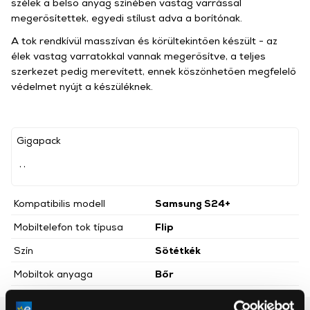
szélek a belső anyag színében vastag varrással
megerősítettek, egyedi stílust adva a borítónak.
A tok rendkívül masszívan és körültekintően készült - az
élek vastag varratokkal vannak megerősítve, a teljes
szerkezet pedig merevített, ennek köszönhetően megfelelő
védelmet nyújt a készüléknek.
Gigapack
, ,
Kompatibilis modell
Samsung S24+
Mobiltelefon tok típusa
Flip
Szín
Sötétkék
Mobiltok anyaga
Bőr