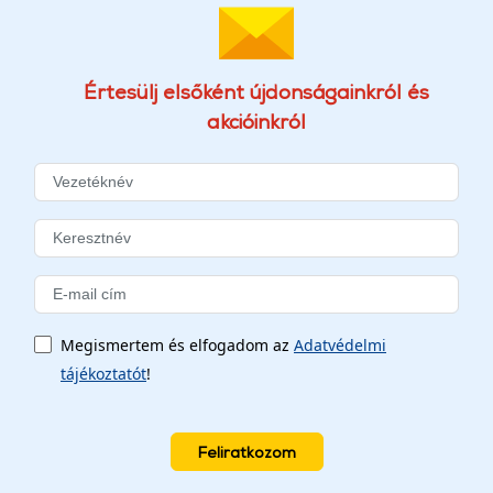
Értesülj elsőként újdonságainkról és
akcióinkról
Megismertem és elfogadom az
Adatvédelmi
tájékoztatót
!
Feliratkozom