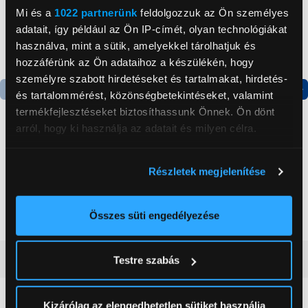
Mi és a
1022 partnerünk
feldolgozzuk az Ön személyes
adatait, így például az Ön IP-címét, olyan technológiákat
használva, mint a sütik, amelyekkel tárolhatjuk és
hozzáférünk az Ön adataihoz a készülékén, hogy
személyre szabott hirdetéseket és tartalmakat, hirdetés-
és tartalommérést, közönségbetekintéseket, valamint
Termék adatlap
Termék adatlap
termékfejlesztéseket biztosíthassunk Önnek. Ön dönt
arról, hogy ki használja az adatait és milyen célra.
Gorenje NRS8182KX Side
Gorenje N619EAXL4
Ha engedélyezi, a következőt is meg szeretnénk tenni:
by side hűtőszekrény
Alulfagyasztós
Részletek megjelenítése
Információgyűjtés az Ön földrajzi
kombinált hűtőszekrény
elhelyezkedéséről pár méteres pontossággal
199 999 Ft
179 999 Ft
Az Ön készülékén beazonosítása annak konkrét
Összes süti engedélyezése
tulajdonságainak (ujjlenyomat) aktív ellenőrzésével
Tudjon meg többet személyes adatainak feldolgozási
Vásárlói vélemények
(0)
Testre szabás
módjairól és adja meg preferenciáit a
Részletek
pontban
. Bármikor módosíthatja vagy visszavonhatja a
Sütinyilatkozathoz való hozzájárulását.
Kizárólag az elengedhetetlen sütiket használja