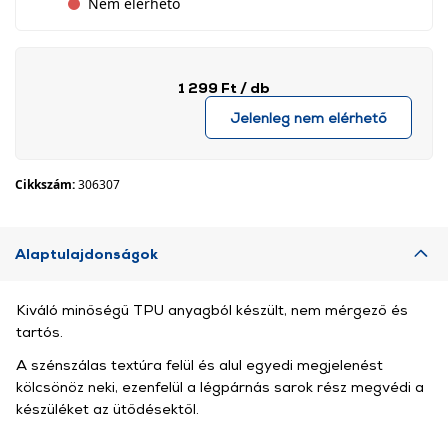
Nem elérhető
1 299 Ft
/ db
Jelenleg nem elérhető
Cikkszám:
306307
Alaptulajdonságok
Kiváló minőségű TPU anyagból készült, nem mérgező és
tartós.
A szénszálas textúra felül és alul egyedi megjelenést
kölcsönöz neki, ezenfelül a légpárnás sarok rész megvédi a
készüléket az ütődésektől.