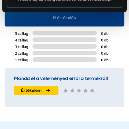
0
Az Eunonics.hu webáruházunk ún. süti vagy cookie file-
okat használ, melyeket az Ön gépén tárol a rendszer. A
0 értékelés
cookie-k személyazonosítására nem alkalmasak,
szolgáltatásaink biztosításához szükségesek. Az oldal
5 csillag
0 db
használatával Ön elfogadja a cookie-k használatát.
4 csillag
0 db
További információk:
ÁSZF
és
Adatvédelem
3 csillag
0 db
2 csillag
0 db
1 csillag
0 db
Mondd el a véleményed erről a termékről!
Értékelem