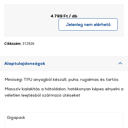
4 799 Ft
/ db
Jelenleg nem elérhető
Cikkszám:
312926
Alaptulajdonságok
Minőségi TPU anyagból készült, puha, rugalmas és tartós
Masszív kialakítás a hátoldalon, hatékonyan képes elnyelni a
véletlen leejtésből származó ütéseket
Gigapack
, ,