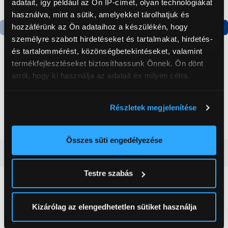
adatait, így például az Ön IP-címét, olyan technológiákat
használva, mint a sütik, amelyekkel tárolhatjuk és
hozzáférünk az Ön adataihoz a készülékén, hogy
személyre szabott hirdetéseket és tartalmakat, hirdetés-
Termék adatlap
Termék adatlap
és tartalommérést, közönségbetekintéseket, valamint
termékfejlesztéseket biztosíthassunk Önnek. Ön dönt
arról, hogy ki használja az adatait és milyen célra.
Gorenje NRS8182KX Side
Gorenje N619EAXL4
by side hűtőszekrény
Alulfagyasztós
kombinált hűtőszekrény
Ha engedélyezi, a következőt is meg szeretnénk tenni:
Részletek megjelenítése
199 999 Ft
179 999 Ft
Információgyűjtés az Ön földrajzi
elhelyezkedéséről pár méteres pontossággal
Az Ön készülékén beazonosítása annak konkrét
Összes süti engedélyezése
tulajdonságainak (ujjlenyomat) aktív ellenőrzésével
Vásárlói vélemények
(0)
Tudjon meg többet személyes adatainak feldolgozási
Testre szabás
módjairól és adja meg preferenciáit a
Részletek
pontban
. Bármikor módosíthatja vagy visszavonhatja a
0
Sütinyilatkozathoz való hozzájárulását.
Kizárólag az elengedhetetlen sütiket használja
0 értékelés
Az Eunonics.hu webáruházunk ún. süti vagy cookie file-