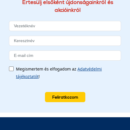
Értesülj elsőként újdonságainkról és
akcióinkról
Megismertem és elfogadom az
Adatvédelmi
tájékoztatót
!
Feliratkozom