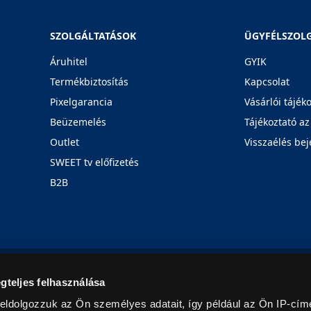
SZOLGÁLTATÁSOK
ÜGYFÉLSZOL
Áruhitel
GYIK
Termékbiztosítás
Kapcsolat
Pixelgarancia
Vásárlói tájék
Beüzemelés
Tájékoztató az
Outlet
Visszaélés bej
SWEET tv előfizetés
B2B
Rólunk
Karrier
Üzleteink
Blog
gteljes felhasználása
eldolgozzuk az Ön személyes adatait, így például az Ön IP-címé