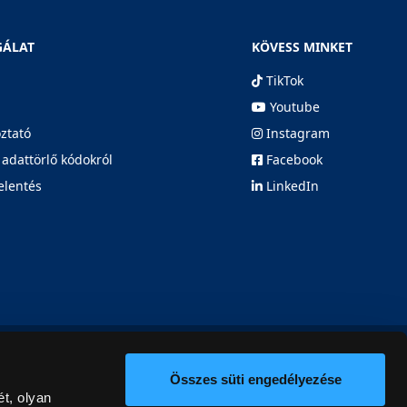
GÁLAT
KÖVESS MINKET
TikTok
Youtube
oztató
Instagram
 adattörlő kódokról
Facebook
elentés
LinkedIn
Összes süti engedélyezése
t, olyan