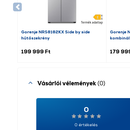
Termék adatlap
Gorenje NRS8182KX Side by side
Gorenje 
hűtőszekrény
kombinál
199 999 Ft
179 99
Vásárlói vélemények
(0)
0
0 értékelés