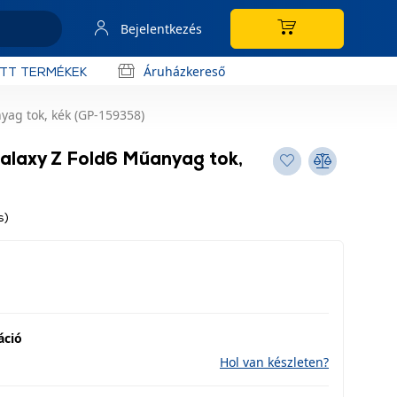
Bejelentkezés
Áruházkereső
OTT TERMÉKEK
ag tok, kék (GP-159358)
laxy Z Fold6 Műanyag tok,
s)
áció
Hol van készleten?