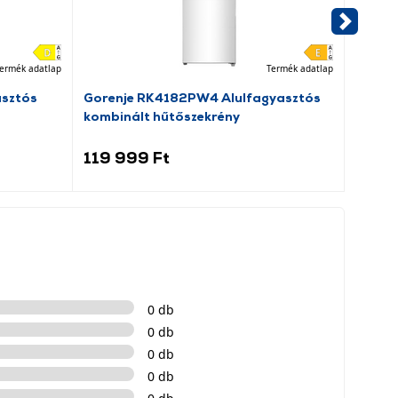
ermék adatlap
Termék adatlap
asztós
Gorenje RK4182PW4 Alulfagyasztós
Dreame
kombinált hűtőszekrény
porsz
119 999 Ft
69 9
0 db
0 db
0 db
0 db