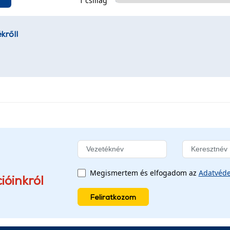
1 csillag
kről!
Megismertem és elfogadom az
Adatvéde
ióinkról
Feliratkozom