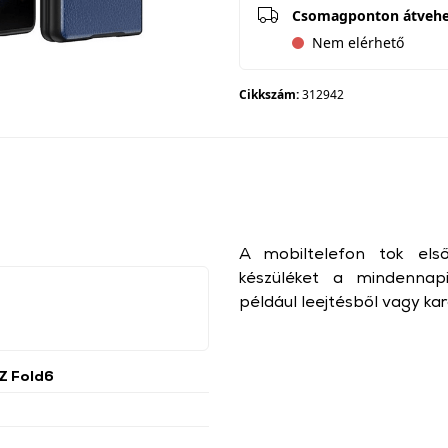
Csomagponton átveh
Nem elérhető
Cikkszám:
312942
A mobiltelefon tok els
készüléket a mindennapi
például leejtésből vagy ka
Z Fold6