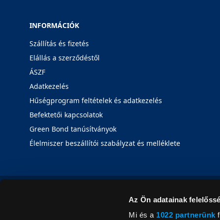
INFORMÁCIÓK
Szállítás és fizetés
Elállás a szerződéstől
ÁSZF
Adatkezelés
Hűségprogram feltételek és adatkezelés
Befektetői kapcsolatok
Green Bond tanúsítványok
Élelmiszer beszállítói szabályzat és melléklete
Az Ön adatainak felelőssé
Mi és a
1022 partnerünk
f