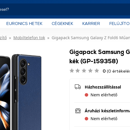
EURONICS HETEK
CÉGEKNEK
KARRIER
FELÚJÍT
zítő
Mobiltelefon tok
Gigapack Samsung Galaxy Z Fold6 Műany
Gigapack Samsung Ga
kék (GP-159358)
0
(0 értékelé
Házhozszállítással
Nem elérhető
Áruházi készletinform
Nem elérhető