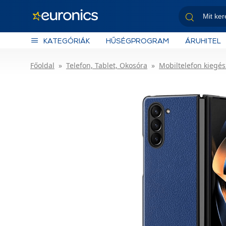
KATEGÓRIÁK
HŰSÉGPROGRAM
ÁRUHITEL
Főoldal
Telefon, Tablet, Okosóra
Mobiltelefon kiegés