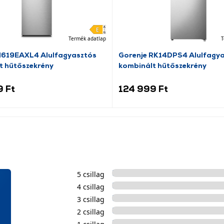
Termék adatlap
T
N619EAXL4 Alulfagyasztós
Gorenje RK14DPS4 Alulfagy
t hűtőszekrény
kombinált hűtőszekrény
9 Ft
124 999 Ft
5 csillag
4 csillag
3 csillag
2 csillag