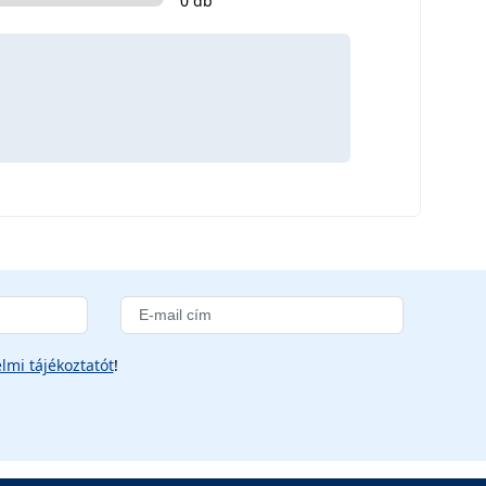
0 db
lmi tájékoztatót
!