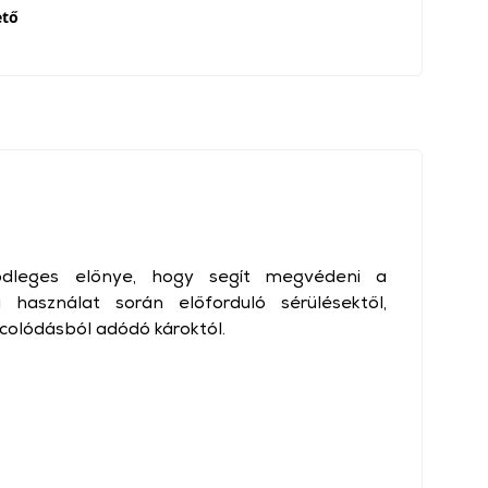
ető
ődleges előnye, hogy segít megvédeni a
 használat során előforduló sérülésektől,
rcolódásból adódó károktól.