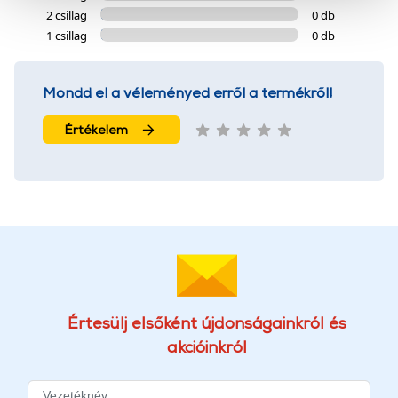
2 csillag
0 db
szolgáltatásaink biztosításához szükségesek. Az oldal
1 csillag
0 db
használatával Ön elfogadja a cookie-k használatát.
További információk:
ÁSZF
és
Adatvédelem
Mondd el a véleményed erről a termékről!
Értékelem
Értesülj elsőként újdonságainkról és
akcióinkról