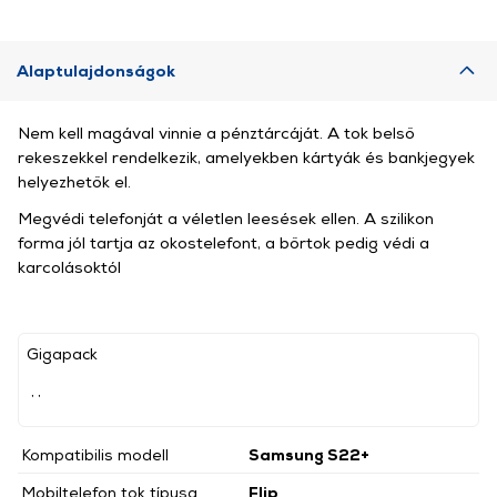
Alaptulajdonságok
Nem kell magával vinnie a pénztárcáját. A tok belső
rekeszekkel rendelkezik, amelyekben kártyák és bankjegyek
helyezhetők el.
Megvédi telefonját a véletlen leesések ellen. A szilikon
forma jól tartja az okostelefont, a bőrtok pedig védi a
karcolásoktól
Gigapack
, ,
Kompatibilis modell
Samsung S22+
Mobiltelefon tok típusa
Flip