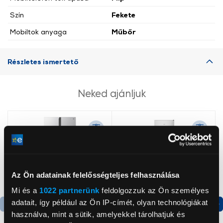
Szín
Fekete
Mobiltok anyaga
Műbőr
Részletes ismertető
Neked ajánljuk
Az Ön adatainak felelősségteljes felhasználása
Mi és a
1022 partnerünk
feldolgozzuk az Ön személyes
adatait, így például az Ön IP-címét, olyan technológiákat
használva, mint a sütik, amelyekkel tárolhatjuk és
Termék adatlap
Termék adatlap