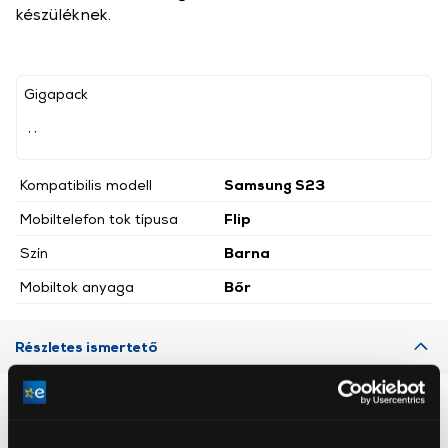
készüléknek.
Gigapack
, ,
Kompatibilis modell
Samsung S23
Mobiltelefon tok típusa
Flip
Szín
Barna
Mobiltok anyaga
Bőr
Részletes ismertető
Neked ajánljuk