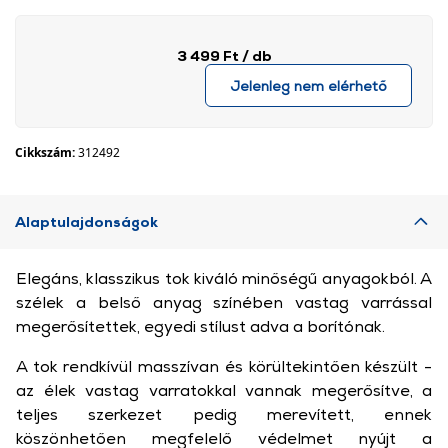
3 499 Ft
/ db
Jelenleg nem elérhető
Cikkszám:
312492
Alaptulajdonságok
Elegáns, klasszikus tok kiváló minőségű anyagokból. A
szélek a belső anyag színében vastag varrással
megerősítettek, egyedi stílust adva a borítónak.
A tok rendkívül masszívan és körültekintően készült -
az élek vastag varratokkal vannak megerősítve, a
teljes szerkezet pedig merevített, ennek
köszönhetően megfelelő védelmet nyújt a