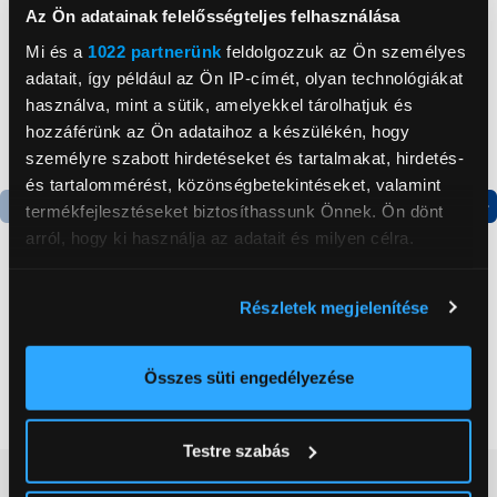
Az Ön adatainak felelősségteljes felhasználása
Mi és a
1022 partnerünk
feldolgozzuk az Ön személyes
adatait, így például az Ön IP-címét, olyan technológiákat
használva, mint a sütik, amelyekkel tárolhatjuk és
hozzáférünk az Ön adataihoz a készülékén, hogy
személyre szabott hirdetéseket és tartalmakat, hirdetés-
és tartalommérést, közönségbetekintéseket, valamint
termékfejlesztéseket biztosíthassunk Önnek. Ön dönt
Termék adatlap
Termék adatlap
arról, hogy ki használja az adatait és milyen célra.
Ha engedélyezi, a következőt is meg szeretnénk tenni:
Részletek megjelenítése
Gorenje NRS8182KX Side
Gorenje N619EAXL4
Információgyűjtés az Ön földrajzi
by side hűtőszekrény
Alulfagyasztós
elhelyezkedéséről pár méteres pontossággal
kombinált hűtőszekrény
Az Ön készülékén beazonosítása annak konkrét
Összes süti engedélyezése
199 999 Ft
179 999 Ft
tulajdonságainak (ujjlenyomat) aktív ellenőrzésével
Tudjon meg többet személyes adatainak feldolgozási
Testre szabás
módjairól és adja meg preferenciáit a
Részletek
Vásárlói vélemények
(0)
pontban
. Bármikor módosíthatja vagy visszavonhatja a