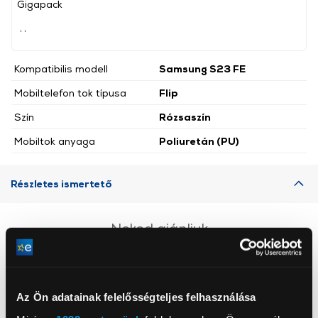
Gigapack
, ,
Kompatibilis modell
Samsung S23 FE
Mobiltelefon tok típusa
Flip
Szín
Rózsaszín
Mobiltok anyaga
Poliuretán (PU)
Részletes ismertető
Neked ajánljuk
Az Ön adatainak felelősségteljes felhasználása