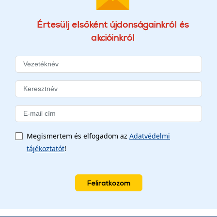
Értesülj elsőként újdonságainkról és
akcióinkról
Megismertem és elfogadom az
Adatvédelmi
tájékoztatót
!
Feliratkozom