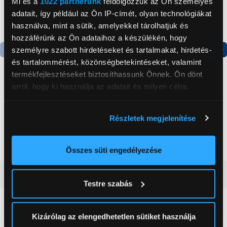
Mi és a
1022 partnerünk
feldolgozzuk az Ön személyes
adatait, így például az Ön IP-címét, olyan technológiákat
használva, mint a sütik, amelyekkel tárolhatjuk és
hozzáférünk az Ön adataihoz a készülékén, hogy
személyre szabott hirdetéseket és tartalmakat, hirdetés-
és tartalommérést, közönségbetekintéseket, valamint
Termék adatlap
Termék adatlap
termékfejlesztéseket biztosíthassunk Önnek. Ön dönt
arról, hogy ki használja az adatait és milyen célra.
Gorenje NRS8182KX Side
Gorenje N619EAXL4
by side hűtőszekrény
Alulfagyasztós
Ha engedélyezi, a következőt is meg szeretnénk tenni:
Részletek megjelenítése
kombinált hűtőszekrény
Információgyűjtés az Ön földrajzi
199 999 Ft
179 999 Ft
elhelyezkedéséről pár méteres pontossággal
Az Ön készülékén beazonosítása annak konkrét
Összes süti engedélyezése
tulajdonságainak (ujjlenyomat) aktív ellenőrzésével
Vásárlói vélemények
(0)
Tudjon meg többet személyes adatainak feldolgozási
Testre szabás
módjairól és adja meg preferenciáit a
Részletek
pontban
. Bármikor módosíthatja vagy visszavonhatja a
0
Sütinyilatkozathoz való hozzájárulását.
Kizárólag az elengedhetetlen sütiket használja