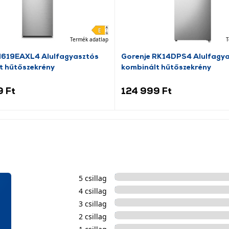
Termék adatlap
T
N619EAXL4 Alulfagyasztós
Gorenje RK14DPS4 Alulfagy
t hűtőszekrény
kombinált hűtőszekrény
9 Ft
124 999 Ft
5 csillag
4 csillag
3 csillag
2 csillag