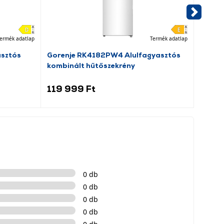
ermék adatlap
Termék adatlap
asztós
Gorenje RK4182PW4 Alulfagyasztós
Dreame
kombinált hűtőszekrény
porsz
119 999 Ft
69 9
0 db
0 db
0 db
0 db