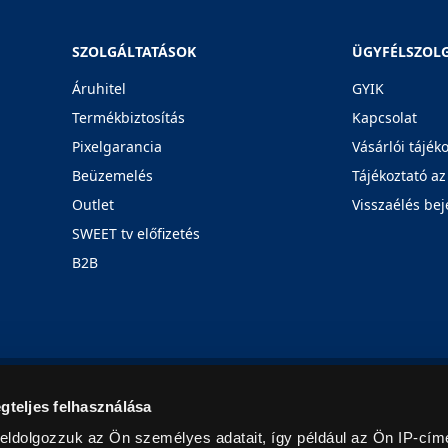
SZOLGÁLTATÁSOK
ÜGYFÉLSZOL
Áruhitel
GYIK
Termékbiztosítás
Kapcsolat
Pixelgarancia
Vásárlói tájék
Beüzemelés
Tájékoztató az
Outlet
Visszaélés bej
SWEET tv előfizetés
B2B
Rólunk
Karrier
Üzleteink
Blog
gteljes felhasználása
eldolgozzuk az Ön személyes adatait, így például az Ön IP-címé