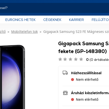
EURONICS HETEK
CÉGEKNEK
KARRIER
FELÚJÍT
zítő
Mobiltelefon tok
Gigapack Samsung S23 FE Mágneses szili
Gigapack Samsung S2
fekete (GP-148380)
0
(0 értékelé
Házhozszállítással
Nem elérhető
Áruházi készletinform
Nem elérhető