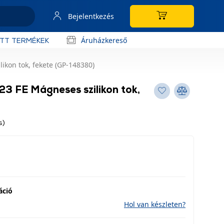
Bejelentkezés
Áruházkereső
OTT TERMÉKEK
kon tok, fekete (GP-148380)
3 FE Mágneses szilikon tok,
s)
áció
Hol van készleten?