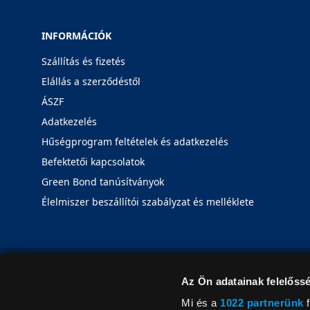
INFORMÁCIÓK
Szállítás és fizetés
Elállás a szerződéstől
ÁSZF
Adatkezelés
Hűségprogram feltételek és adatkezelés
Befektetői kapcsolatok
Green Bond tanúsítványok
Élelmiszer beszállítói szabályzat és melléklete
Az Ön adatainak felelőssé
Mi és a
1022 partnerünk
f