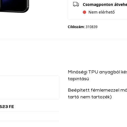
Csomagponton átveh
Nem elérhető
Cikkszám:
310839
Minőségi TPU anyagból kés
tapintású
Beépített fémlemezzel mág
tartó nem tartozék)
S23 FE