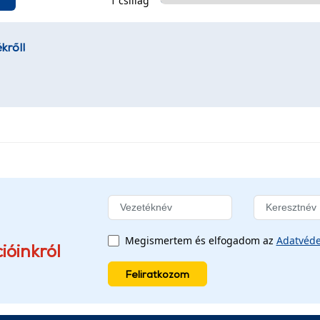
1 csillag
kről!
Megismertem és elfogadom az
Adatvéde
ióinkról
Feliratkozom