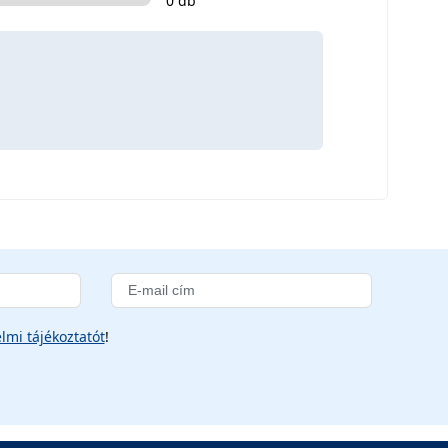
0 db
lmi tájékoztatót
!