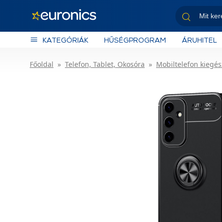
KATEGÓRIÁK
HŰSÉGPROGRAM
ÁRUHITEL
Főoldal
Telefon, Tablet, Okosóra
Mobiltelefon kiegés