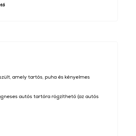
ető
zült, amely tartós, puha és kényelmes
neses autós tartóra rögzíthető (az autós