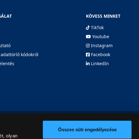
GÁLAT
KÖVESS MINKET
TikTok
Youtube
oztató
Instagram
 adattörlő kódokról
Facebook
elentés
LinkedIn
Összes süti engedélyezése
t, olyan