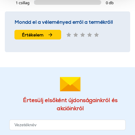
szolgáltatásaink biztosításához szükségesek. Az oldal
1 csillag
0 db
használatával Ön elfogadja a cookie-k használatát.
További információk:
ÁSZF
és
Adatvédelem
Mondd el a véleményed erről a termékről!
Értékelem
Értesülj elsőként újdonságainkról és
akcióinkról