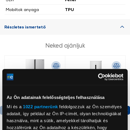
Mobiltok anyaga
TPU
Részletes ismertető
Neked ajánljuk
Az Ön adatainak felelősségteljes felhasználása
Mi és a
1022 partnerünk
feldolgozzuk az Ön személyes
adatait, így például az Ön IP-címét, olyan technológiákat
Termék adatlap
Termék adatlap
használva, mint a sütik, amelyekkel tárolhatjuk és
hozzáférünk az Ön adataihoz a készülékén, hogy