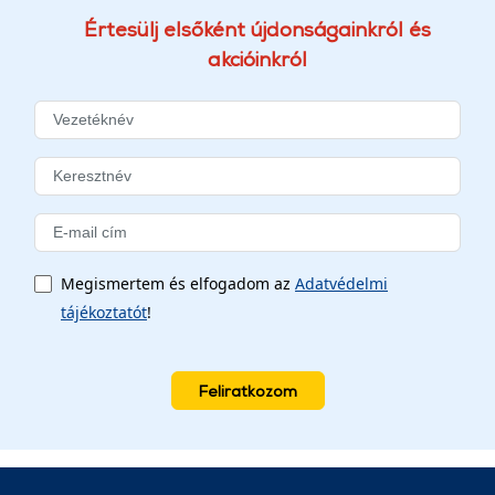
Értesülj elsőként újdonságainkról és
akcióinkról
Megismertem és elfogadom az
Adatvédelmi
tájékoztatót
!
Feliratkozom