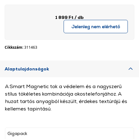
1 899 Ft
/ db
Jelenleg nem elérhető
Cikkszám:
311463
Alaptulajdonságok
A Smart Magnetic tok a védelem és a nagyszerű
stílus tökéletes kombinációja okostelefonjához. A
huzat tartós anyagból készült, érdekes textúrájú és
kellemes tapintású.
Gigapack