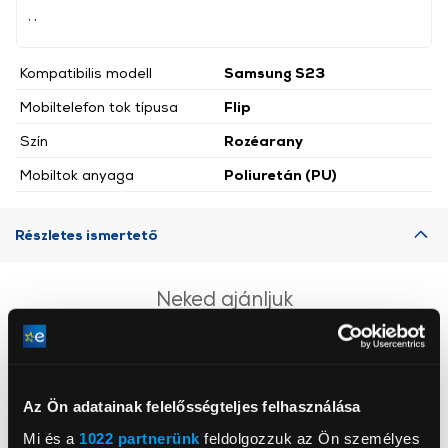
, ,
Kompatibilis modell
Samsung S23
Mobiltelefon tok típusa
Flip
Szín
Rozéarany
Mobiltok anyaga
Poliuretán (PU)
Részletes ismertető
Neked ajánljuk
Az Ön adatainak felelősségteljes felhasználása
Mi és a
1022 partnerünk
feldolgozzuk az Ön személyes