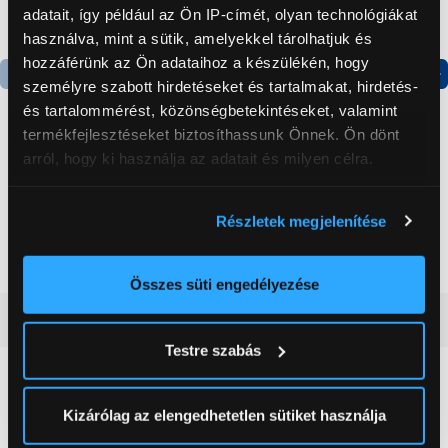
adatait, így például az Ön IP-címét, olyan technológiákat
használva, mint a sütik, amelyekkel tárolhatjuk és
hozzáférünk az Ön adataihoz a készülékén, hogy
személyre szabott hirdetéseket és tartalmakat, hirdetés-
Termék adatlap
Termék adatlap
és tartalommérést, közönségbetekintéseket, valamint
termékfejlesztéseket biztosíthassunk Önnek. Ön dönt
arról, hogy ki használja az adatait és milyen célra.
Gorenje NRS8182KX Side
Gorenje N619EAXL4
by side hűtőszekrény
Alulfagyasztós
Ha engedélyezi, a következőt is meg szeretnénk tenni:
kombinált hűtőszekrény
Részletek megjelenítése
Információgyűjtés az Ön földrajzi
199 999 Ft
179 999 Ft
elhelyezkedéséről pár méteres pontossággal
Az Ön készülékén beazonosítása annak konkrét
Összes süti engedélyezése
tulajdonságainak (ujjlenyomat) aktív ellenőrzésével
Vásárlói vélemények
(0)
Tudjon meg többet személyes adatainak feldolgozási
Testre szabás
módjairól és adja meg preferenciáit a
Részletek
pontban
. Bármikor módosíthatja vagy visszavonhatja a
0
Sütinyilatkozathoz való hozzájárulását.
Kizárólag az elengedhetetlen sütiket használja