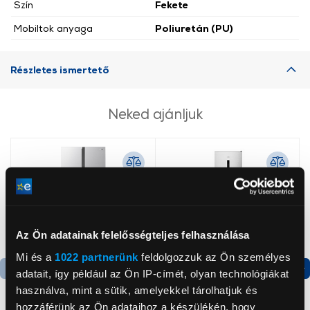
Szín
Fekete
Mobiltok anyaga
Poliuretán (PU)
Részletes ismertető
Neked ajánljuk
Az Ön adatainak felelősségteljes felhasználása
Mi és a
1022 partnerünk
feldolgozzuk az Ön személyes
adatait, így például az Ön IP-címét, olyan technológiákat
Termék adatlap
Termék adatlap
használva, mint a sütik, amelyekkel tárolhatjuk és
hozzáférünk az Ön adataihoz a készülékén, hogy