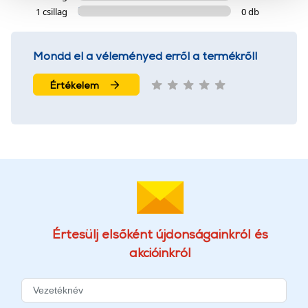
szolgáltatásaink biztosításához szükségesek. Az oldal
1 csillag
0 db
használatával Ön elfogadja a cookie-k használatát.
További információk:
ÁSZF
és
Adatvédelem
Mondd el a véleményed erről a termékről!
Értékelem
Értesülj elsőként újdonságainkról és
akcióinkról