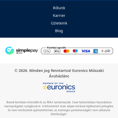
Rólunk
Karrier
Üzleteink
Blog
© 2026. Minden jog fenntartva! Euronics Műszaki
Áruházlánc
Áraink forintban értendők és az ÁFA-t tartalmazzák. Csak háztartásban használatos
mennyiségeket szolgálunk ki. A feltüntetett árak, képek leírások tájékoztató jellegűek,
és nem minősülnek ajánlattételnek, az esetleges pontatlanságért nem vállalunk
felelősséget.