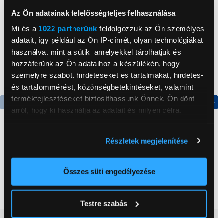
Az Ön adatainak felelősségteljes felhasználása
Mi és a
1022 partnerünk
feldolgozzuk az Ön személyes
adatait, így például az Ön IP-címét, olyan technológiákat
használva, mint a sütik, amelyekkel tárolhatjuk és
hozzáférünk az Ön adataihoz a készülékén, hogy
személyre szabott hirdetéseket és tartalmakat, hirdetés-
és tartalommérést, közönségbetekintéseket, valamint
termékfejlesztéseket biztosíthassunk Önnek. Ön dönt
arról, hogy ki használja az adatait és milyen célra.
Termék adatlap
Termék adatlap
Ha engedélyezi, a következőt is meg szeretnénk tenni:
Részletek megjelenítése
Információgyűjtés az Ön földrajzi
Gorenje NRS8182KX Side
Gorenje N619EAXL4
elhelyezkedéséről pár méteres pontossággal
by side hűtőszekrény
Alulfagyasztós
kombinált hűtőszekrény
Az Ön készülékén beazonosítása annak konkrét
Összes süti engedélyezése
199 999 Ft
179 999 Ft
tulajdonságainak (ujjlenyomat) aktív ellenőrzésével
Tudjon meg többet személyes adatainak feldolgozási
Testre szabás
módjairól és adja meg preferenciáit a
Részletek