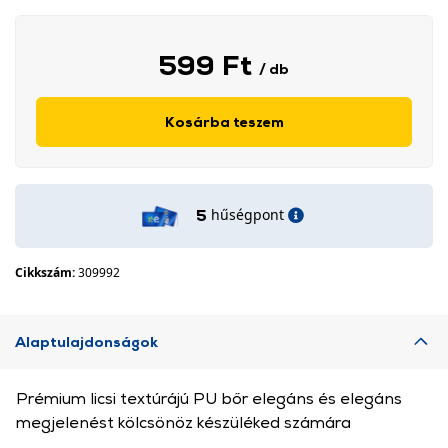
599 Ft
/ db
Kosárba teszem
hűségpont
5
Cikkszám:
309992
Alaptulajdonságok
Prémium licsi textúrájú PU bőr elegáns és elegáns
megjelenést kölcsönöz készüléked számára