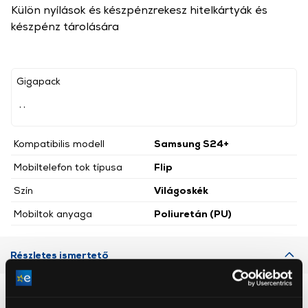
Külön nyílások és készpénzrekesz hitelkártyák és
készpénz tárolására
Gigapack
, ,
Kompatibilis modell
Samsung S24+
Mobiltelefon tok típusa
Flip
Szín
Világoskék
Mobiltok anyaga
Poliuretán (PU)
Részletes ismertető
Neked ajánljuk