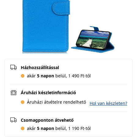
Házhozszállítással
akár
5 napon
belül, 1 490 Ft-tól
Áruházi készletinformáció
Áruházi átvételre rendelhető
Hol van készleten?
Csomagponton átvehető
akár
5 napon
belül, 1 190 Ft-tól