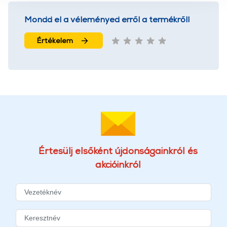
használatával Ön elfogadja a cookie-k használatát.
További információk:
ÁSZF
és
Adatvédelem
Mondd el a véleményed erről a termékről!
Értékelem
Értesülj elsőként újdonságainkról és
akcióinkról