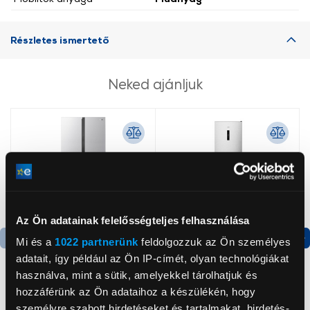
Részletes ismertető
Neked ajánljuk
Az Ön adatainak felelősségteljes felhasználása
Mi és a
1022 partnerünk
feldolgozzuk az Ön személyes
Termék adatlap
Termék adatlap
adatait, így például az Ön IP-címét, olyan technológiákat
használva, mint a sütik, amelyekkel tárolhatjuk és
hozzáférünk az Ön adataihoz a készülékén, hogy
Gorenje NRS8182KX Side
Gorenje N619EAXL4
személyre szabott hirdetéseket és tartalmakat, hirdetés-