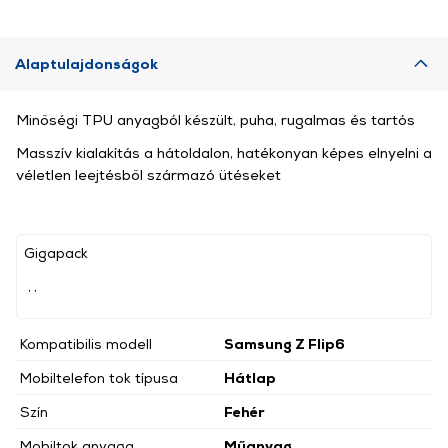
Alaptulajdonságok
Minőségi TPU anyagból készült, puha, rugalmas és tartós
Masszív kialakítás a hátoldalon, hatékonyan képes elnyelni a
véletlen leejtésből származó ütéseket
Gigapack
, ,
Kompatibilis modell
Samsung Z Flip6
Mobiltelefon tok típusa
Hátlap
Szín
Fehér
Mobiltok anyaga
Műanyag