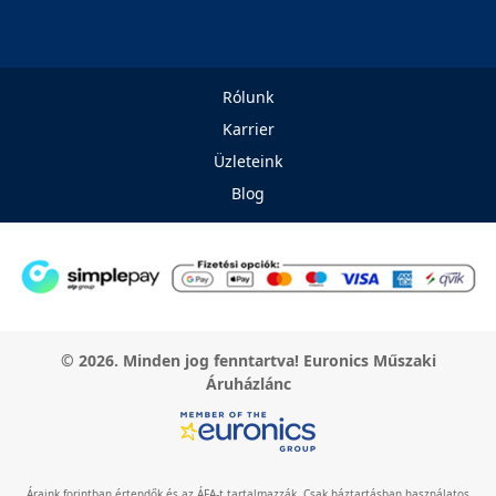
Rólunk
Karrier
Üzleteink
Blog
© 2026. Minden jog fenntartva! Euronics Műszaki
Áruházlánc
Áraink forintban értendők és az ÁFA-t tartalmazzák. Csak háztartásban használatos