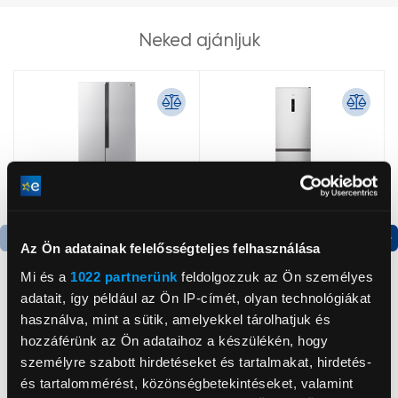
Neked ajánljuk
Az Ön adatainak felelősségteljes felhasználása
Termék adatlap
Termék adatlap
Mi és a
1022 partnerünk
feldolgozzuk az Ön személyes
adatait, így például az Ön IP-címét, olyan technológiákat
használva, mint a sütik, amelyekkel tárolhatjuk és
Gorenje NRS8182KX Side
Gorenje N619EAXL4
hozzáférünk az Ön adataihoz a készülékén, hogy
by side hűtőszekrény
Alulfagyasztós
kombinált hűtőszekrény
személyre szabott hirdetéseket és tartalmakat, hirdetés-
199 999 Ft
179 999 Ft
és tartalommérést, közönségbetekintéseket, valamint