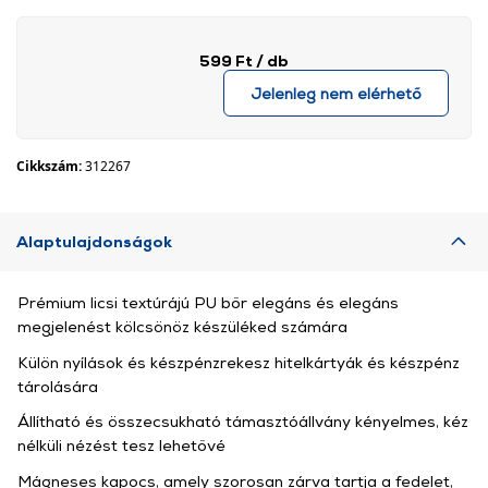
599 Ft
/ db
Jelenleg nem elérhető
Cikkszám:
312267
Alaptulajdonságok
Prémium licsi textúrájú PU bőr elegáns és elegáns
megjelenést kölcsönöz készüléked számára
Külön nyílások és készpénzrekesz hitelkártyák és készpénz
tárolására
Állítható és összecsukható támasztóállvány kényelmes, kéz
nélküli nézést tesz lehetővé
Mágneses kapocs, amely szorosan zárva tartja a fedelet,