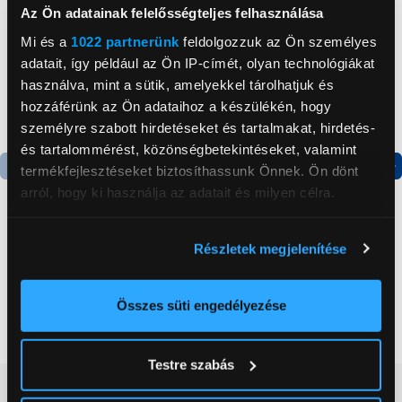
Az Ön adatainak felelősségteljes felhasználása
Mi és a
1022 partnerünk
feldolgozzuk az Ön személyes
adatait, így például az Ön IP-címét, olyan technológiákat
használva, mint a sütik, amelyekkel tárolhatjuk és
hozzáférünk az Ön adataihoz a készülékén, hogy
személyre szabott hirdetéseket és tartalmakat, hirdetés-
és tartalommérést, közönségbetekintéseket, valamint
termékfejlesztéseket biztosíthassunk Önnek. Ön dönt
Termék adatlap
Termék adatlap
arról, hogy ki használja az adatait és milyen célra.
Ha engedélyezi, a következőt is meg szeretnénk tenni:
Részletek megjelenítése
Gorenje NRS8182KX Side
Gorenje N619EAXL4
Információgyűjtés az Ön földrajzi
by side hűtőszekrény
Alulfagyasztós
elhelyezkedéséről pár méteres pontossággal
kombinált hűtőszekrény
Az Ön készülékén beazonosítása annak konkrét
Összes süti engedélyezése
199 999 Ft
179 999 Ft
tulajdonságainak (ujjlenyomat) aktív ellenőrzésével
Tudjon meg többet személyes adatainak feldolgozási
Testre szabás
módjairól és adja meg preferenciáit a
Részletek
Vásárlói vélemények
(0)
pontban
. Bármikor módosíthatja vagy visszavonhatja a