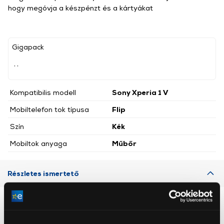
hogy megóvja a készpénzt és a kártyákat
Gigapack
, ,
Kompatibilis modell
Sony Xperia 1 V
Mobiltelefon tok típusa
Flip
Szín
Kék
Mobiltok anyaga
Műbőr
Részletes ismertető
Neked ajánljuk