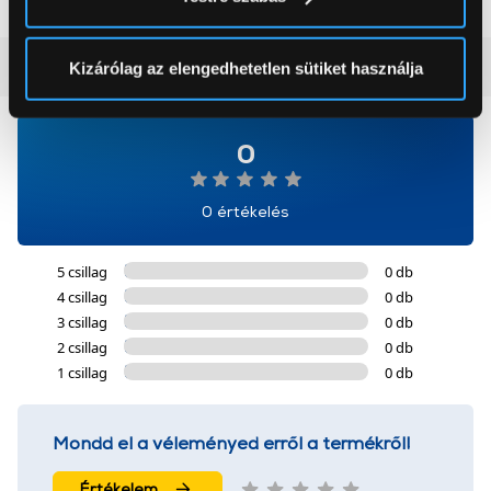
módjairól és adja meg preferenciáit a
Részletek
pontban
. Bármikor módosíthatja vagy visszavonhatja a
Sütinyilatkozathoz való hozzájárulását.
Vásárlói vélemények
(0)
Kizárólag az elengedhetetlen sütiket használja
Az Eunonics.hu webáruházunk ún. süti vagy cookie file-
okat használ, melyeket az Ön gépén tárol a rendszer. A
0
cookie-k személyazonosítására nem alkalmasak,
szolgáltatásaink biztosításához szükségesek. Az oldal
0 értékelés
használatával Ön elfogadja a cookie-k használatát.
További információk:
ÁSZF
és
Adatvédelem
5 csillag
0 db
4 csillag
0 db
3 csillag
0 db
2 csillag
0 db
1 csillag
0 db
Mondd el a véleményed erről a termékről!
Értékelem