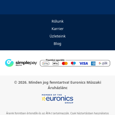
Rólunk
Karrier
Üzleteink
Blog
© 2026. Minden jog fenntartva! Euronics Műszaki
Áruházlánc
Áraink forintban értendők és az ÁFA-t tartalmazzák. Csak háztartásban használatos