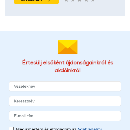
Értesülj elsőként újdonságainkról és
akcióinkról
Megismertem és elfogadom az
Adatvédelmi