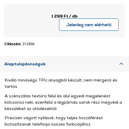
1 299 Ft
/ db
Jelenleg nem elérhető
Cikkszám:
312896
Alaptulajdonságok
Kiváló minőségű TPU anyagból készült, nem mérgező és
tartós.
A szénszálas textúra felül és alul egyedi megjelenést
kölcsönöz neki, ezenfelül a légpárnás sarok rész megvédi a
készüléket az ütődésektől.
Precízen vágott nyílások, hogy teljes hozzáférést
biztosítsanak telefonja összes funkciójához.