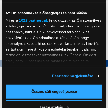
Neked ajánljuk
Az Ön adatainak felelősségteljes felhasználása
Mi és a
1022 partnerünk
feldolgozzuk az Ön személyes
adatait, így például az Ön IP-címét, olyan technológiákat
használva, mint a sütik, amelyekkel tárolhatjuk és
hozzáférünk az Ön adataihoz a készülékén, hogy
személyre szabott hirdetéseket és tartalmakat, hirdetés-
és tartalommérést, közönségbetekintéseket, valamint
termékfejlesztéseket biztosíthassunk Önnek. Ön dönt
arról, hogy ki használja az adatait és milyen célra.
Termék adatlap
Termék adatlap
Ha engedélyezi, a következőt is meg szeretnénk tenni:
Részletek megjelenítése
Információgyűjtés az Ön földrajzi
elhelyezkedéséről pár méteres pontossággal
Gorenje NRS8182KX Side
Gorenje N619EAXL4
Az Ön készülékén beazonosítása annak konkrét
Összes süti engedélyezése
by side hűtőszekrény
Alulfagyasztós
tulajdonságainak (ujjlenyomat) aktív ellenőrzésével
kombinált hűtőszekrény
199 999 Ft
179 999 Ft
Tudjon meg többet személyes adatainak feldolgozási
Testre szabás