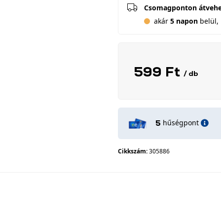
Csomagponton átveh
akár
5 napon
belül, 
599 Ft
/ db
hűségpont
5
Cikkszám:
305886