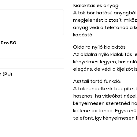
Kialakítás és anyag:
A tok bőr hatású anyagból k
megjelenést biztosít, mikö
anyag védi a telefonod a k
kopástól.
 Pro 5G
Oldalra nyíló kialakítás:
Az oldalra nyíló kialakítás 
kényelmes legyen, hasonló
elegáns, de védi a kijelzőt
n (PU)
Asztali tartó funkció:
A tok rendelkezik beépített
hasznos, ha videókat nézel
kényelmesen szeretnéd has
kellene tartanod. Egyszerűen
telefont, így kényelmesen