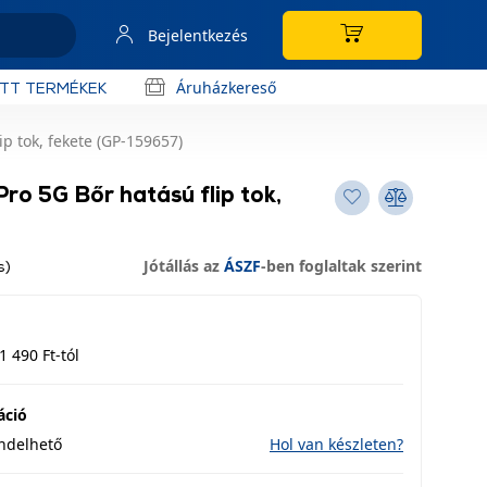
Bejelentkezés
Áruházkereső
OTT TERMÉKEK
p tok, fekete (GP-159657)
ro 5G Bőr hatású flip tok,
Jótállás az
ÁSZF
-ben foglaltak szerint
s)
1 490 Ft-tól
áció
endelhető
Hol van készleten?