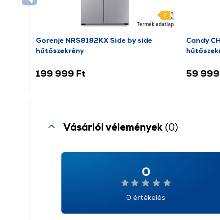
Termék adatlap
Gorenje NRS8182KX Side by side
Candy C
hűtőszekrény
hűtőszek
199 999 Ft
59 999
Vásárlói vélemények
(0)
0
0 értékelés