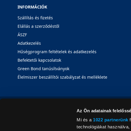
INFORMÁCIÓK
Szállítás és fizetés
Elállás a szerződéstől
ÁSZF
Adatkezelés
Hűségprogram feltételek és adatkezelés
Befektetői kapcsolatok
Green Bond tanúsítványok
Élelmiszer beszállítói szabályzat és melléklete
Az Ön adatainak felelőssé
Mi és a
1022 partnerünk
f
technológiákat használva, 