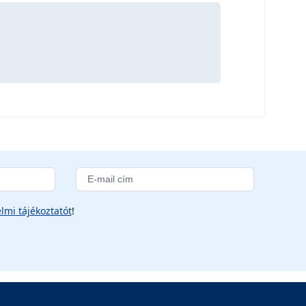
lmi tájékoztatót
!