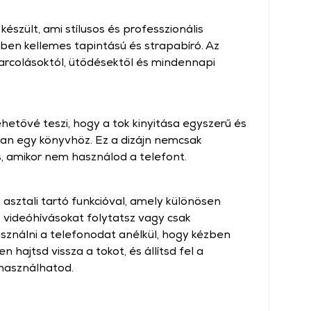
észült, ami stílusos és professzionális
zben kellemes tapintású és strapabíró. Az
arcolásoktól, ütődésektől és mindennapi
lehetővé teszi, hogy a tok kinyitása egyszerű és
an egy könyvhöz. Ez a dizájn nemcsak
 is, amikor nem használod a telefont.
 asztali tartó funkcióval, amely különösen
, videóhívásokat folytatsz vagy csak
ználni a telefonodat anélkül, hogy kézben
 hajtsd vissza a tokot, és állítsd fel a
 használhatod.