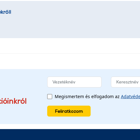
kről!
Megismertem és elfogadom az
Adatvéde
ióinkról
Feliratkozom