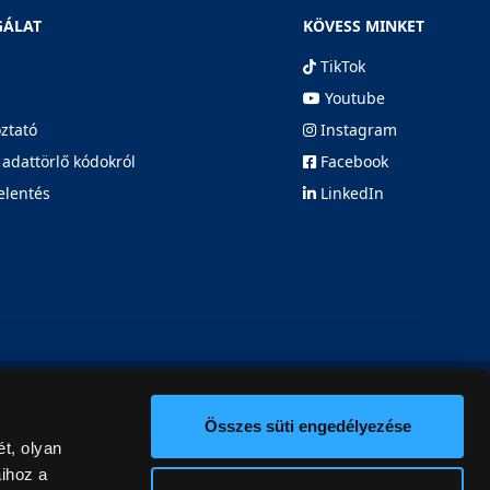
GÁLAT
KÖVESS MINKET
TikTok
Youtube
oztató
Instagram
 adattörlő kódokról
Facebook
elentés
LinkedIn
Összes süti engedélyezése
t, olyan
aihoz a