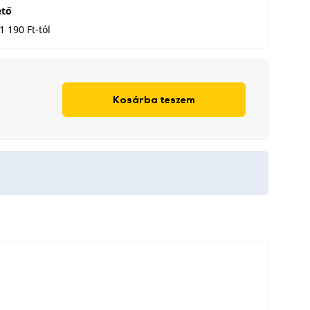
ető
1 190 Ft-tól
Kosárba teszem