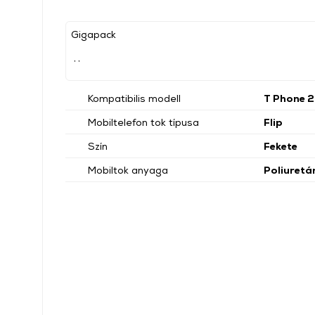
Gigapack
, ,
Kompatibilis modell
T Phone 2
Mobiltelefon tok típusa
Flip
Szín
Fekete
Mobiltok anyaga
Poliuretá