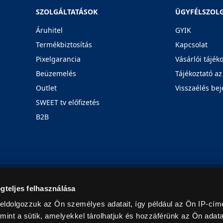
SZOLGÁLTATÁSOK
ÜGYFÉLSZOL
Áruhitel
GYIK
Termékbiztosítás
Kapcsolat
Pixelgarancia
Vásárlói tájék
Beüzemelés
Tájékoztató az
Outlet
Visszaélés bej
SWEET tv előfizetés
B2B
Rólunk
Karrier
Üzleteink
Blog
gteljes felhasználása
eldolgozzuk az Ön személyes adatait, így például az Ön IP-címé
mint a sütik, amelyekkel tárolhatjuk és hozzáférünk az Ön adat