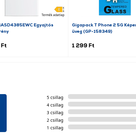
Termék adatlap
HASD4385EWC Egyajtós
Gigapack T Phone 2 5G Kép
rény
üveg (GP-158349)
 Ft
1 299 Ft
5 csillag
4 csillag
3 csillag
2 csillag
1 csillag