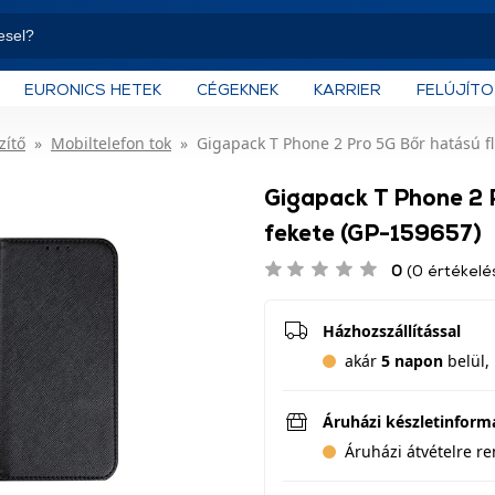
EURONICS HETEK
CÉGEKNEK
KARRIER
FELÚJÍT
zítő
Mobiltelefon tok
Gigapack T Phone 2 Pro 5G Bőr hatású fli
Gigapack T Phone 2 P
fekete (GP-159657)
0
(0 értékelé
Házhozszállítással
akár
5 napon
belül, 
Áruházi készletinform
Áruházi átvételre r