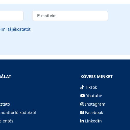
lmi tájékoztatót
!
GÁLAT
KÖVESS MINKET
TikTok
Youtube
oztató
Instagram
 adattörlő kódokról
Facebook
elentés
LinkedIn