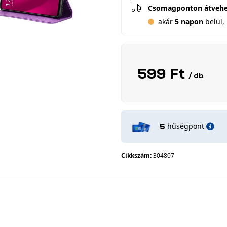
Csomagponton átveh
akár
5 napon
belül, 
599 Ft
/ db
hűségpont
5
Cikkszám:
304807