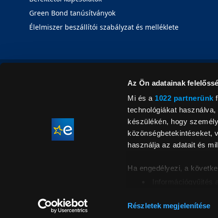
Green Bond tanúsítványok
Élelmiszer beszállítói szabályzat és melléklete
Az Ön adatainak felelőssé
Mi és a
1022 partnerünk
f
technológiákat használva, 
készülékén, hogy személyr
közönségbetekintéseket, v
használja az adatait és mil
Ha engedélyezi, a követke
Információgyűjtés 
Az Ön készülékén b
Áraink for
ellenőrzésével
Részletek megjelenítése
feltüntetett 