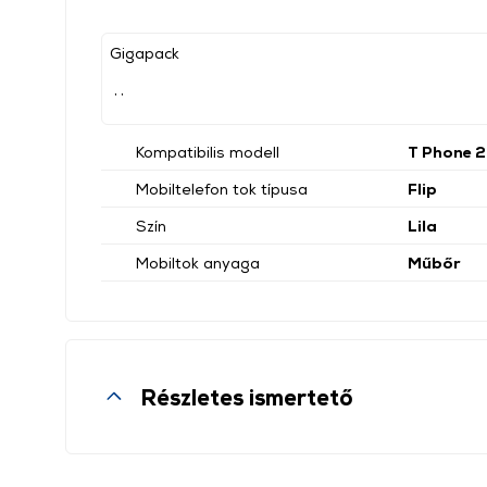
Gigapack
, ,
Kompatibilis modell
T Phone 2
Mobiltelefon tok típusa
Flip
Szín
Lila
Mobiltok anyaga
Műbőr
Részletes ismertető