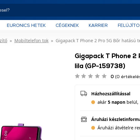
EURONICS HETEK
CÉGEKNEK
KARRIER
FELÚJÍT
zítő
Mobiltelefon tok
Gigapack T Phone 2 Pro 5G Bőr hatású tel
Gigapack T Phone 2 P
lila (GP-159738)
0
(0 értékelé
Házhozszállítással
akár
5 napon
belül, 
Áruházi készletinform
Áruházi átvételre r