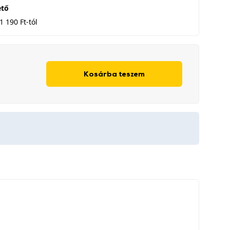
ető
1 190 Ft-tól
Kosárba teszem