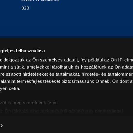
B2B
Rólunk
Karrier
Üzleteink
Blog
gteljes felhasználása
eldolgozzuk az Ön személyes adatait, így például az Ön IP-címé
mint a sütik, amelyekkel tárolhatjuk és hozzáférünk az Ön adat
e szabott hirdetéseket és tartalmakat, hirdetés- és tartalommér
alamint termékfejlesztéseket biztosíthassunk Önnek. Ön dönt ar
yen célra.
© 2026. Minden jog fenntartva! Euronics Műszaki Áruházlánc
zőt is meg szeretnénk tenni:
az Ön földrajzi elhelyezkedéséről pár méteres pontossággal
eazonosítása annak konkrét tulajdonságainak (ujjlenyomat) akt
intban értendők és az ÁFA-t tartalmazzák. Csak háztartásban használatos mennyiségeket szolg
árak, képek leírások tájékoztató jellegűek, és nem minősülnek ajánlattételnek, az esetleges p
nem vállalunk felelősséget.