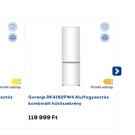
ermék adatlap
Termék adatlap
asztós
Gorenje RK4182PW4 Alulfagyasztós
Dreame
kombinált hűtőszekrény
porsz
119 999 Ft
69 9