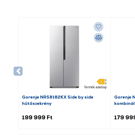
Termék adatlap
Gorenje NRS8182KX Side by side
Gorenje 
hűtőszekrény
kombinál
199 999 Ft
179 99