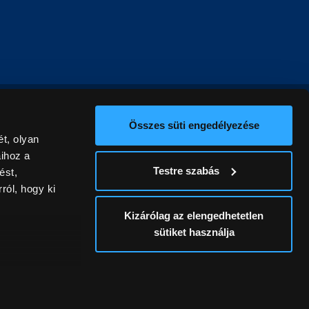
Összes süti engedélyezése
t, olyan
aihoz a
Testre szabás
ést,
ról, hogy ki
Kizárólag az elengedhetetlen
sütiket használja
ív
álunk ki. A
ontatlanságért