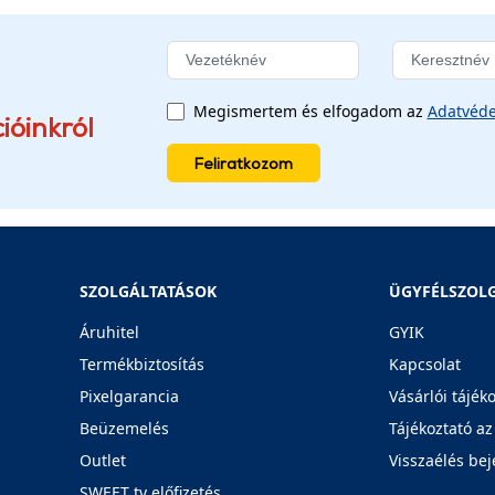
Megismertem és elfogadom az
Adatvéde
ióinkról
Feliratkozom
SZOLGÁLTATÁSOK
ÜGYFÉLSZOL
Áruhitel
GYIK
Termékbiztosítás
Kapcsolat
Pixelgarancia
Vásárlói tájék
Beüzemelés
Tájékoztató az
Outlet
Visszaélés bej
SWEET tv előfizetés