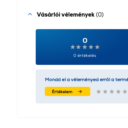
Vásárlói vélemények
(0)
0
0 értékelés
Mondd el a véleményed erről a termé
Értékelem