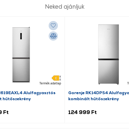
Neked ajánljuk
Termék adatlap
T
N619EAXL4 Alulfagyasztós
Gorenje RK14DPS4 Alulfagy
t hűtőszekrény
kombinált hűtőszekrény
9 Ft
124 999 Ft