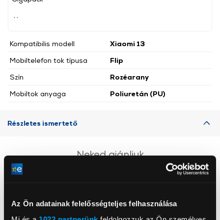
, ,
Kompatibilis modell
Xiaomi 13
Mobiltelefon tok típusa
Flip
Szín
Rozéarany
Mobiltok anyaga
Poliuretán (PU)
Részletes ismertető
Neked ajánljuk
Az Ön adatainak felelősségteljes felhasználása
Mi és a
1022 partnerünk
feldolgozzuk az Ön személyes