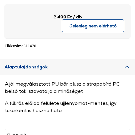
2 499 Ft
/ db
Jelenleg nem elérhető
Cikkszám:
311470
Alaptulajdonságok
A jól megválasztott PU bőr plusz a strapabíró PC
belső tok, szavatolja a minőséget
A tükrös előlao felülete ujjlenyomat-mentes, így
tükörként is használható
Gigapack