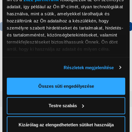
adatait, így például az Ön IP-címét, olyan technológiákat
használva, mint a sütik, amelyekkel tárolhatjuk és
hozzáférünk az Ön adataihoz a készülékén, hogy
személyre szabott hirdetéseket és tartalmakat, hirdetés-
Termék adatlap
Termék adatlap
és tartalommérést, közönségbetekintéseket, valamint
termékfejlesztéseket biztosíthassunk Önnek. Ön dönt
arról, hogy ki használja az adatait és milyen célra.
Gorenje NRS8182KX Side
Gorenje N619EAXL4
by side hűtőszekrény
Alulfagyasztós
Ha engedélyezi, a következőt is meg szeretnénk tenni:
kombinált hűtőszekrény
Részletek megjelenítése
Információgyűjtés az Ön földrajzi
199 999 Ft
179 999 Ft
elhelyezkedéséről pár méteres pontossággal
Az Ön készülékén beazonosítása annak konkrét
Összes süti engedélyezése
tulajdonságainak (ujjlenyomat) aktív ellenőrzésével
Vásárlói vélemények
(0)
Tudjon meg többet személyes adatainak feldolgozási
Testre szabás
módjairól és adja meg preferenciáit a
Részletek
pontban
. Bármikor módosíthatja vagy visszavonhatja a
0
Sütinyilatkozathoz való hozzájárulását.
Kizárólag az elengedhetetlen sütiket használja