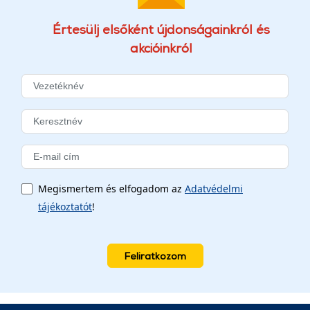
Értesülj elsőként újdonságainkról és
akcióinkról
Megismertem és elfogadom az
Adatvédelmi
tájékoztatót
!
Feliratkozom