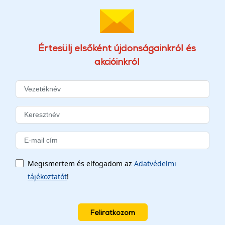
Értesülj elsőként újdonságainkról és
akcióinkról
Megismertem és elfogadom az
Adatvédelmi
tájékoztatót
!
Feliratkozom