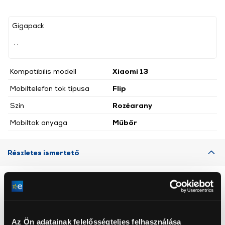
Gigapack
, ,
Kompatibilis modell
Xiaomi 13
Mobiltelefon tok típusa
Flip
Szín
Rozéarany
Mobiltok anyaga
Műbőr
Részletes ismertető
Neked ajánljuk
Az Ön adatainak felelősségteljes felhasználása