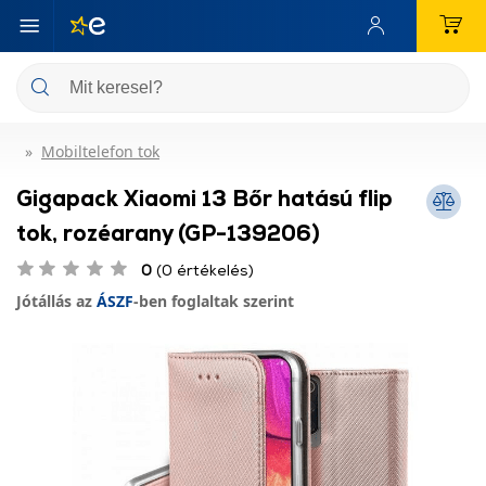
Mobiltelefon tok
Gigapack Xiaomi 13 Bőr hatású flip
tok, rozéarany (GP-139206)
0
(0 értékelés)
Jótállás az
ÁSZF
-ben foglaltak szerint