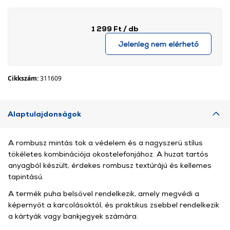
1 299 Ft
/ db
Jelenleg nem elérhető
Cikkszám:
311609
Alaptulajdonságok
A rombusz mintás tok a védelem és a nagyszerű stílus
tökéletes kombinációja okostelefonjához. A huzat tartós
anyagból készült, érdekes rombusz textúrájú és kellemes
tapintású.
A termék puha belsővel rendelkezik, amely megvédi a
képernyőt a karcolásoktól, és praktikus zsebbel rendelkezik
a kártyák vagy bankjegyek számára.