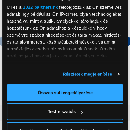
Mi és a
1022 partnerünk
feldolgozzuk az Ön személyes
adatait, így például az Ön IP-címét, olyan technológiákat
használva, mint a sütik, amelyekkel tárolhatjuk és
hozzáférünk az Ön adataihoz a készülékén, hogy
személyre szabott hirdetéseket és tartalmakat, hirdetés-
és tartalommérést, közönségbetekintéseket, valamint
termékfejlesztéseket biztosíthassunk Önnek. Ön dönt
Termék adatlap
Termék adatlap
arról, hogy ki használja az adatait és milyen célra.
Gorenje NRS8182KX Side
Gorenje N619EAXL4
Ha engedélyezi, a következőt is meg szeretnénk tenni:
Részletek megjelenítése
by side hűtőszekrény
Alulfagyasztós
Információgyűjtés az Ön földrajzi
kombinált hűtőszekrény
elhelyezkedéséről pár méteres pontossággal
199 999 Ft
179 999 Ft
Az Ön készülékén beazonosítása annak konkrét
Összes süti engedélyezése
tulajdonságainak (ujjlenyomat) aktív ellenőrzésével
Tudjon meg többet személyes adatainak feldolgozási
Testre szabás
Vásárlói vélemények
(0)
módjairól és adja meg preferenciáit a
Részletek
pontban
. Bármikor módosíthatja vagy visszavonhatja a
Sütinyilatkozathoz való hozzájárulását.