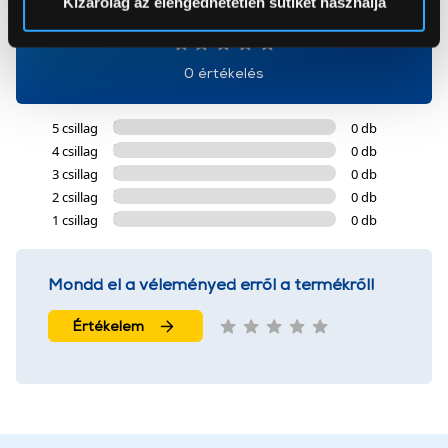
Kizárólag az elengedhetetlen sütiket használja
0
Az Eunonics.hu webáruházunk ún. süti vagy cookie file-
okat használ, melyeket az Ön gépén tárol a rendszer. A
0 értékelés
cookie-k személyazonosítására nem alkalmasak,
szolgáltatásaink biztosításához szükségesek. Az oldal
5 csillag
0 db
használatával Ön elfogadja a cookie-k használatát.
4 csillag
0 db
További információk:
ÁSZF
és
Adatvédelem
3 csillag
0 db
2 csillag
0 db
1 csillag
0 db
Mondd el a véleményed erről a termékről!
Értékelem