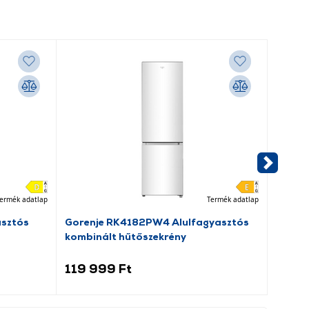
ermék adatlap
Termék adatlap
asztós
Gorenje RK4182PW4 Alulfagyasztós
Dreame
kombinált hűtőszekrény
porsz
119 999 Ft
69 9