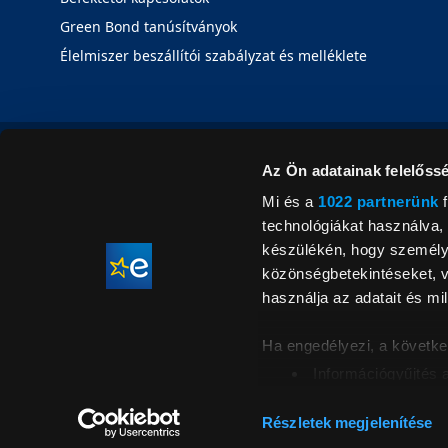
Green Bond tanúsítványok
Élelmiszer beszállítói szabályzat és melléklete
Az Ön adatainak felelőssé
Mi és a
1022 partnerünk
f
technológiákat használva, 
készülékén, hogy személyr
közönségbetekintéseket, v
használja az adatait és mil
Ha engedélyezi, a követke
Információgyűjtés 
Az Ön készülékén b
Áraink for
ellenőrzésével
Részletek megjelenítése
feltüntetett 