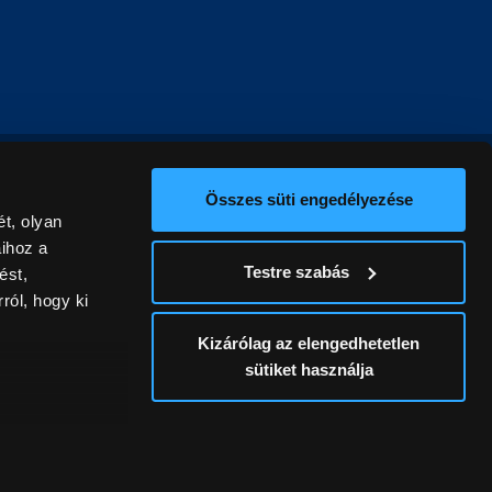
Összes süti engedélyezése
t, olyan
aihoz a
Testre szabás
ést,
ról, hogy ki
Kizárólag az elengedhetetlen
sütiket használja
ív
álunk ki. A
ontatlanságért