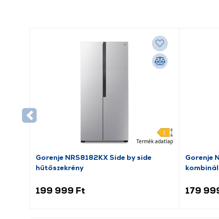
Termék adatlap
Gorenje NRS8182KX Side by side
Gorenje 
hűtőszekrény
kombinál
199 999 Ft
179 99