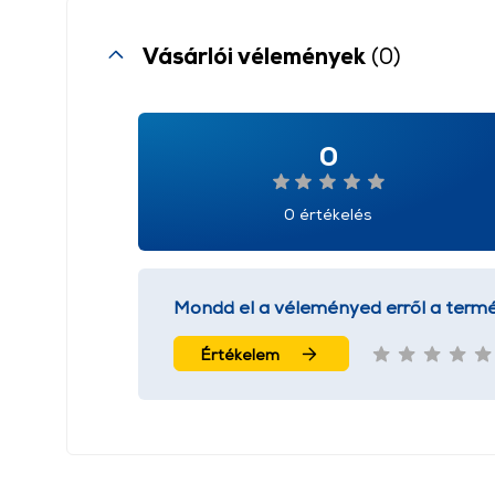
Vásárlói vélemények
(0)
0
0 értékelés
Mondd el a véleményed erről a termé
Értékelem