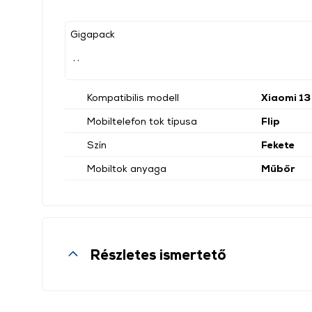
Gigapack
, ,
Kompatibilis modell
Xiaomi 13 
Mobiltelefon tok típusa
Flip
Szín
Fekete
Mobiltok anyaga
Műbőr
Részletes ismertető