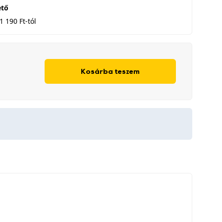
ető
1 190 Ft-tól
Kosárba teszem