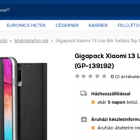
EURONICS HETEK
CÉGEKNEK
KARRIER
FELÚJÍT
zítő
Mobiltelefon tok
Gigapack Xiaomi 13 Lite Bőr hatású flip 
Gigapack Xiaomi 13 Li
(GP-139192)
0
(0 értékelé
Házhozszállítással
akár
5 napon
belül, 
Áruházi készletinform
Áruházi átvételre r