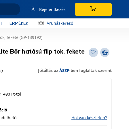
Bejelentkezés
Áruházkereső
OTT TERMÉKEK
tok, fekete (GP-139192)
te Bőr hatású flip tok, fekete
Jótállás az
ÁSZF
-ben foglaltak szerint
s)
1 490 Ft-tól
áció
endelhető
Hol van készleten?