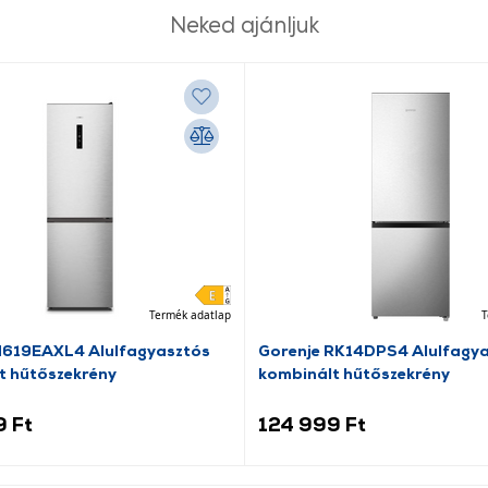
Neked ajánljuk
Termék adatlap
T
N619EAXL4 Alulfagyasztós
Gorenje RK14DPS4 Alulfagy
t hűtőszekrény
kombinált hűtőszekrény
9 Ft
124 999 Ft