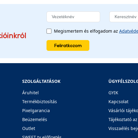
Megismertem és elfogadom az
Adatvéde
ióinkról
Feliratkozom
SZOLGÁLTATÁSOK
ÜGYFÉLSZOL
Áruhitel
GYIK
Termékbiztosítás
Kapcsolat
Pixelgarancia
Vásárlói tájék
Beüzemelés
Tájékoztató az
Outlet
Visszaélés bej
SWEET tv előfizetés