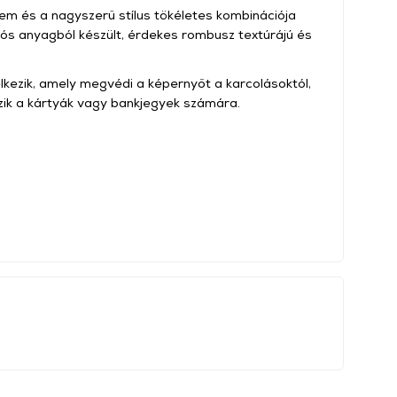
em és a nagyszerű stílus tökéletes kombinációja
tós anyagból készült, érdekes rombusz textúrájú és
kezik, amely megvédi a képernyőt a karcolásoktól,
zik a kártyák vagy bankjegyek számára.