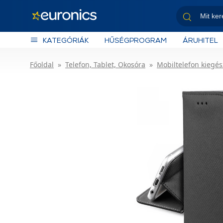
KATEGÓRIÁK
HŰSÉGPROGRAM
ÁRUHITEL
Főoldal
Telefon, Tablet, Okosóra
Mobiltelefon kiegés