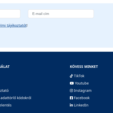
lmi tájékoztatót
!
GÁLAT
KÖVESS MINKET
TikTok
Youtube
oztató
Instagram
 adattörlő kódokról
Facebook
elentés
LinkedIn