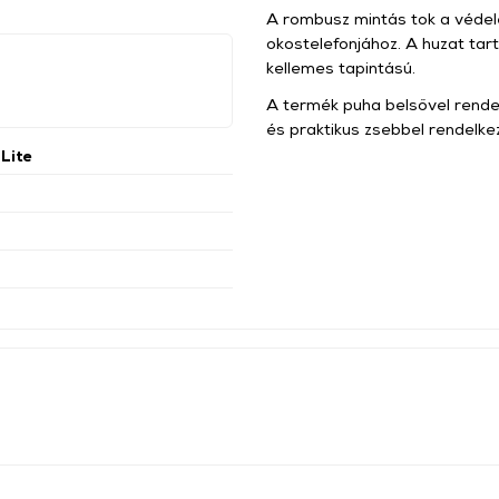
A rombusz mintás tok a védel
okostelefonjához. A huzat tar
kellemes tapintású.
A termék puha belsővel rendel
és praktikus zsebbel rendelke
Lite