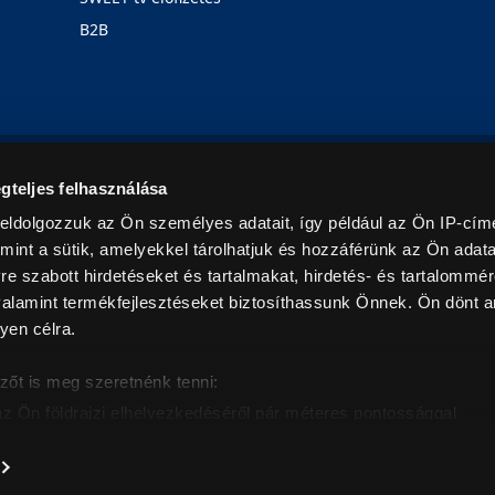
B2B
Rólunk
Karrier
Üzleteink
Blog
gteljes felhasználása
eldolgozzuk az Ön személyes adatait, így például az Ön IP-címé
mint a sütik, amelyekkel tárolhatjuk és hozzáférünk az Ön adat
e szabott hirdetéseket és tartalmakat, hirdetés- és tartalommér
alamint termékfejlesztéseket biztosíthassunk Önnek. Ön dönt ar
yen célra.
© 2026. Minden jog fenntartva! Euronics Műszaki Áruházlánc
zőt is meg szeretnénk tenni:
az Ön földrajzi elhelyezkedéséről pár méteres pontossággal
eazonosítása annak konkrét tulajdonságainak (ujjlenyomat) akt
intban értendők és az ÁFA-t tartalmazzák. Csak háztartásban használatos mennyiségeket szolg
árak, képek leírások tájékoztató jellegűek, és nem minősülnek ajánlattételnek, az esetleges p
nem vállalunk felelősséget.