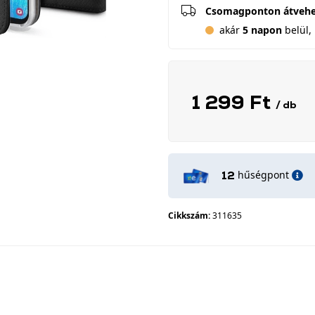
Csomagponton átveh
akár
5 napon
belül, 
1 299 Ft
/ db
hűségpont
12
Cikkszám:
311635