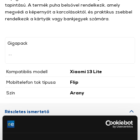
tapintású. A termék puha belsővel rendelkezik, amely
megvédi a képernyőt a karcolásoktól, és praktikus zsebbel
rendelkezik a kártyák vagy bankjegyek számára.
Gigapack
, ,
Kompatibilis modell
Xiaomi 13 Lite
Mobiltelefon tok típusa
Flip
Szín
Arany
Részletes ismertető
Neked ajánljuk