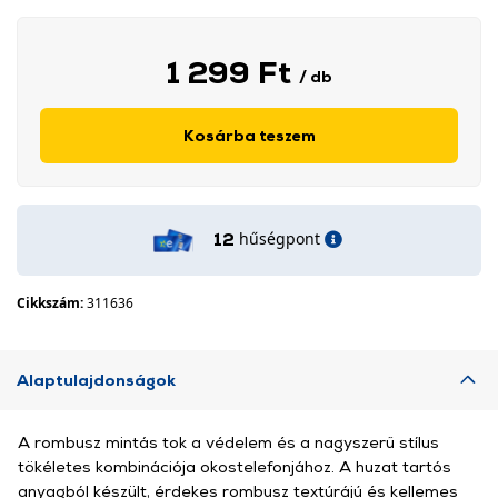
1 299 Ft
/ db
Kosárba teszem
hűségpont
12
Cikkszám:
311636
Alaptulajdonságok
A rombusz mintás tok a védelem és a nagyszerű stílus
tökéletes kombinációja okostelefonjához. A huzat tartós
anyagból készült, érdekes rombusz textúrájú és kellemes