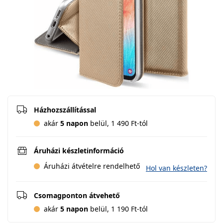
Házhozszállítással
akár
5 napon
belül, 1 490 Ft-tól
Áruházi készletinformáció
Áruházi átvételre rendelhető
Hol van készleten?
Csomagponton átvehető
akár
5 napon
belül, 1 190 Ft-tól