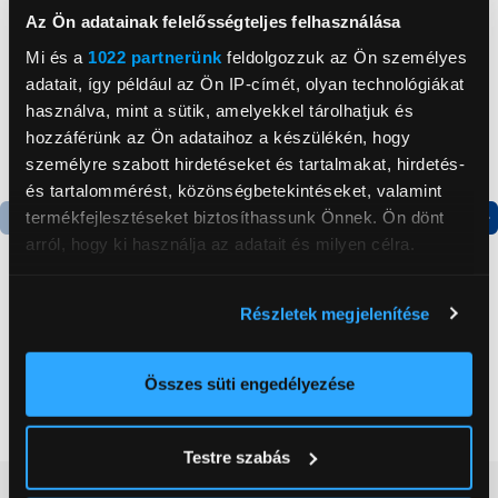
Az Ön adatainak felelősségteljes felhasználása
Mi és a
1022 partnerünk
feldolgozzuk az Ön személyes
adatait, így például az Ön IP-címét, olyan technológiákat
használva, mint a sütik, amelyekkel tárolhatjuk és
hozzáférünk az Ön adataihoz a készülékén, hogy
személyre szabott hirdetéseket és tartalmakat, hirdetés-
és tartalommérést, közönségbetekintéseket, valamint
termékfejlesztéseket biztosíthassunk Önnek. Ön dönt
arról, hogy ki használja az adatait és milyen célra.
Termék adatlap
Termék adatlap
Ha engedélyezi, a következőt is meg szeretnénk tenni:
Részletek megjelenítése
Gorenje NRS8182KX Side
Gorenje N619EAXL4
Információgyűjtés az Ön földrajzi
by side hűtőszekrény
Alulfagyasztós
elhelyezkedéséről pár méteres pontossággal
kombinált hűtőszekrény
Az Ön készülékén beazonosítása annak konkrét
Összes süti engedélyezése
199 999 Ft
179 999 Ft
tulajdonságainak (ujjlenyomat) aktív ellenőrzésével
Tudjon meg többet személyes adatainak feldolgozási
Testre szabás
módjairól és adja meg preferenciáit a
Részletek
Vásárlói vélemények
(0)
pontban
. Bármikor módosíthatja vagy visszavonhatja a