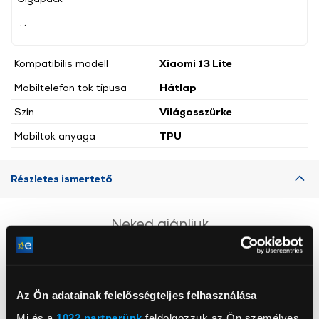
, ,
Kompatibilis modell
Xiaomi 13 Lite
Mobiltelefon tok típusa
Hátlap
Szín
Világosszürke
Mobiltok anyaga
TPU
Részletes ismertető
Neked ajánljuk
Az Ön adatainak felelősségteljes felhasználása
Mi és a
1022 partnerünk
feldolgozzuk az Ön személyes