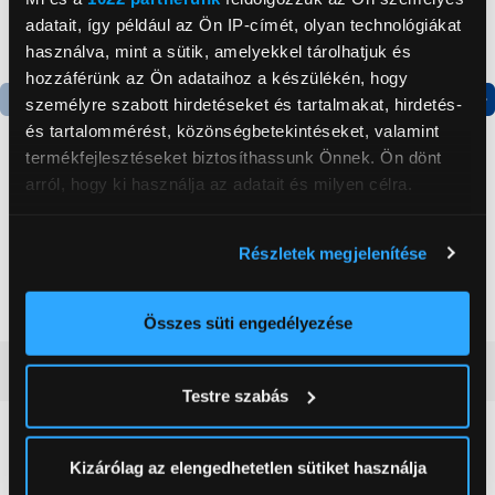
adatait, így például az Ön IP-címét, olyan technológiákat
használva, mint a sütik, amelyekkel tárolhatjuk és
hozzáférünk az Ön adataihoz a készülékén, hogy
személyre szabott hirdetéseket és tartalmakat, hirdetés-
Termék adatlap
Termék adatlap
és tartalommérést, közönségbetekintéseket, valamint
termékfejlesztéseket biztosíthassunk Önnek. Ön dönt
arról, hogy ki használja az adatait és milyen célra.
Gorenje NRS8182KX Side
Gorenje N619EAXL4
by side hűtőszekrény
Alulfagyasztós
Ha engedélyezi, a következőt is meg szeretnénk tenni:
kombinált hűtőszekrény
Részletek megjelenítése
Információgyűjtés az Ön földrajzi
199 999 Ft
179 999 Ft
elhelyezkedéséről pár méteres pontossággal
Az Ön készülékén beazonosítása annak konkrét
Összes süti engedélyezése
tulajdonságainak (ujjlenyomat) aktív ellenőrzésével
Vásárlói vélemények
(0)
Tudjon meg többet személyes adatainak feldolgozási
Testre szabás
módjairól és adja meg preferenciáit a
Részletek
pontban
. Bármikor módosíthatja vagy visszavonhatja a
0
Sütinyilatkozathoz való hozzájárulását.
Kizárólag az elengedhetetlen sütiket használja