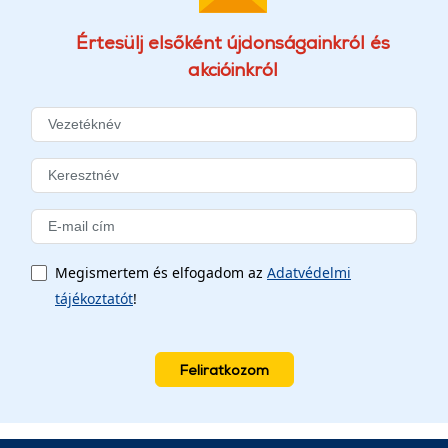
Értesülj elsőként újdonságainkról és
akcióinkról
Megismertem és elfogadom az
Adatvédelmi
tájékoztatót
!
Feliratkozom