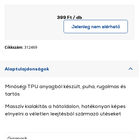
399 Ft
/ db
Jelenleg nem elérhető
Cikkszám:
312469
Alaptulajdonságok
Minőségi TPU anyagból készült, puha, rugalmas és
tartós
Masszív kialakítás a hátoldalon, hatékonyan képes
elnyelni a véletlen leejtésből származó ütéseket
Gigapack