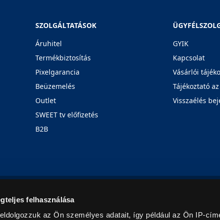
SZOLGÁLTATÁSOK
ÜGYFÉLSZOL
Áruhitel
GYIK
Termékbiztosítás
Kapcsolat
Pixelgarancia
Vásárlói tájék
Beüzemelés
Tájékoztató az
Outlet
Visszaélés bej
SWEET tv előfizetés
B2B
Rólunk
Karrier
Üzleteink
Blog
gteljes felhasználása
eldolgozzuk az Ön személyes adatait, így például az Ön IP-címé