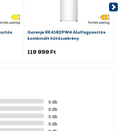
ermék adatlap
Termék adatlap
asztós
Gorenje RK4182PW4 Alulfagyasztós
Dreame
kombinált hűtőszekrény
porsz
119 999 Ft
69 9
0 db
0 db
0 db
0 db