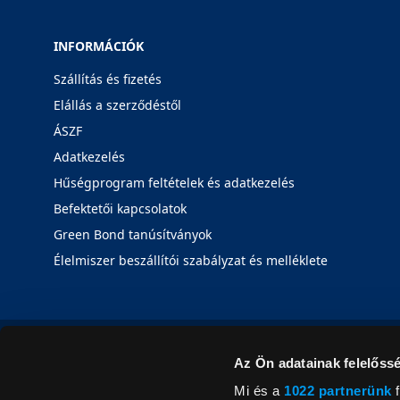
INFORMÁCIÓK
Szállítás és fizetés
Elállás a szerződéstől
ÁSZF
Adatkezelés
Hűségprogram feltételek és adatkezelés
Befektetői kapcsolatok
Green Bond tanúsítványok
Élelmiszer beszállítói szabályzat és melléklete
Az Ön adatainak felelőssé
Mi és a
1022 partnerünk
f