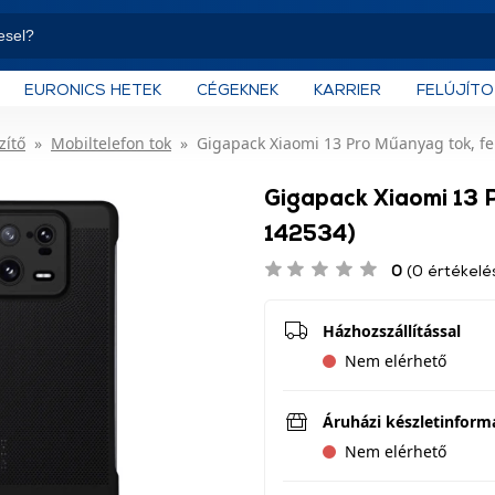
EURONICS HETEK
CÉGEKNEK
KARRIER
FELÚJÍT
zítő
Mobiltelefon tok
Gigapack Xiaomi 13 Pro Műanyag tok, fe
Gigapack Xiaomi 13 
142534)
0
(0 értékelé
Házhozszállítással
Nem elérhető
Áruházi készletinform
Nem elérhető