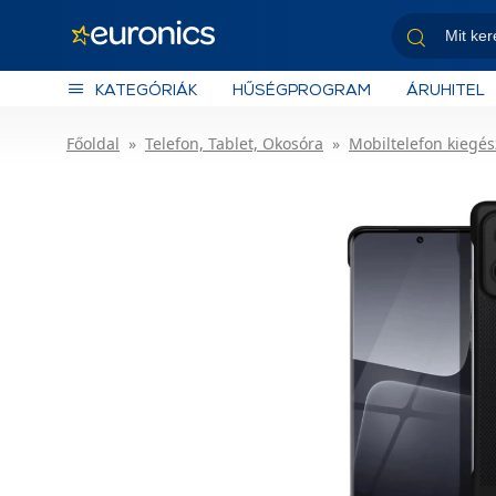
KATEGÓRIÁK
HŰSÉGPROGRAM
ÁRUHITEL
Főoldal
Telefon, Tablet, Okosóra
Mobiltelefon kiegés