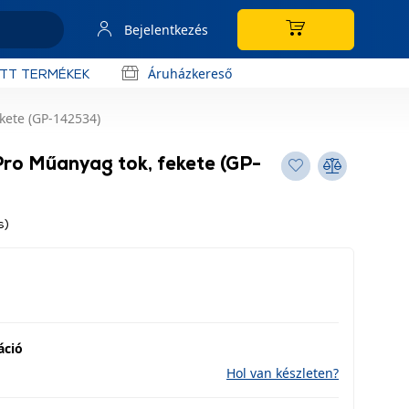
Bejelentkezés
Áruházkereső
OTT TERMÉKEK
kete (GP-142534)
Pro Műanyag tok, fekete (GP-
s)
áció
Hol van készleten?