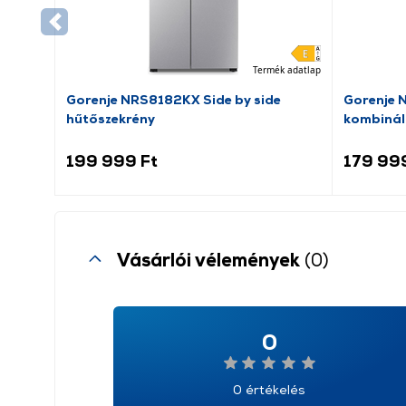
Termék adatlap
Gorenje NRS8182KX Side by side
Gorenje 
hűtőszekrény
kombinál
199 999 Ft
179 99
Vásárlói vélemények
(0)
0
0 értékelés