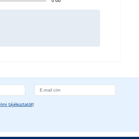
0 db
lmi tájékoztatót
!