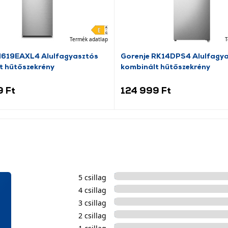
Termék adatlap
T
N619EAXL4 Alulfagyasztós
Gorenje RK14DPS4 Alulfagy
t hűtőszekrény
kombinált hűtőszekrény
9 Ft
124 999 Ft
5 csillag
4 csillag
3 csillag
2 csillag