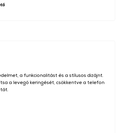
ető
elmet, a funkcionalitást és a stílusos dizájnt.
ítsa a levegő keringését, csökkentve a telefon
tát.