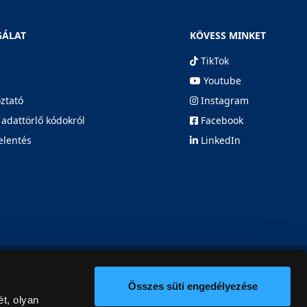
GÁLAT
KÖVESS MINKET
TikTok
Youtube
oztató
Instagram
 adattörlő kódokról
Facebook
elentés
LinkedIn
Összes süti engedélyezése
t, olyan