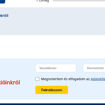
1 csillag
kről!
Megismertem és elfogadom az
Adatvéde
ióinkról
Feliratkozom