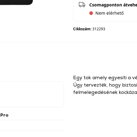
Csomagponton átveh
Nem elérhető
Cikkszám:
312293
Egy tok amely egyesíti a véd
Úgy tervezték, hogy biztos
felmelegedésének kockáza
 Pro