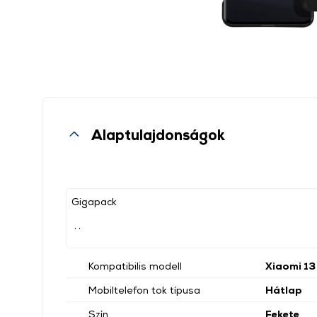
Alaptulajdonságok
Gigapack
, ,
Kompatibilis modell
Xiaomi 13
Mobiltelefon tok típusa
Hátlap
Szín
Fekete