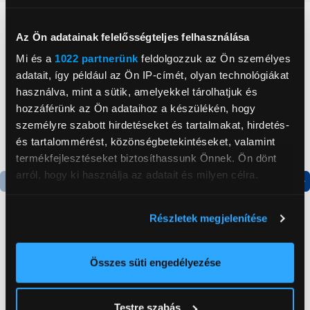
Neked ajánljuk
Az Ön adatainak felelősségteljes felhasználása
Mi és a
1022 partnerünk
feldolgozzuk az Ön személyes
adatait, így például az Ön IP-címét, olyan technológiákat
használva, mint a sütik, amelyekkel tárolhatjuk és
hozzáférünk az Ön adataihoz a készülékén, hogy
személyre szabott hirdetéseket és tartalmakat, hirdetés-
és tartalommérést, közönségbetekintéseket, valamint
termékfejlesztéseket biztosíthassunk Önnek. Ön dönt
arról, hogy ki használja az adatait és milyen célra.
Termék adatlap
Termék adatlap
Ha engedélyezi, a következőt is meg szeretnénk tenni:
Részletek megjelenítése
Információgyűjtés az Ön földrajzi
elhelyezkedéséről pár méteres pontossággal
Gorenje NRS8182KX Side
Gorenje RK4182PW4
Az Ön készülékén beazonosítása annak konkrét
Összes süti engedélyezése
by side hűtőszekrény
Alulfagyasztós
tulajdonságainak (ujjlenyomat) aktív ellenőrzésével
kombinált hűtőszekrény
199 999 Ft
119 999 Ft
Tudjon meg többet személyes adatainak feldolgozási
Testre szabás