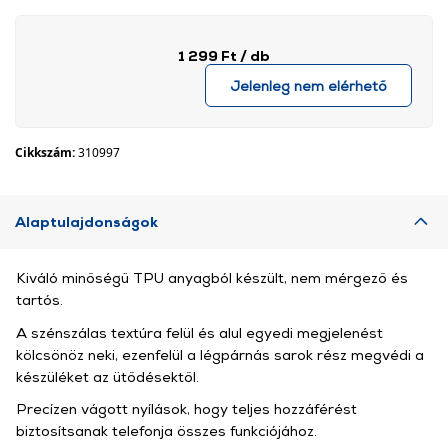
1 299 Ft
/ db
Jelenleg nem elérhető
Cikkszám:
310997
Alaptulajdonságok
Kiváló minőségű TPU anyagból készült, nem mérgező és
tartós.
A szénszálas textúra felül és alul egyedi megjelenést
kölcsönöz neki, ezenfelül a légpárnás sarok rész megvédi a
készüléket az ütődésektől.
Precízen vágott nyílások, hogy teljes hozzáférést
biztosítsanak telefonja összes funkciójához.