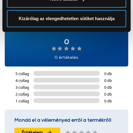
módjairól és adja meg preferenciáit a
Részletek
pontban
. Bármikor módosíthatja vagy visszavonhatja a
Sütinyilatkozathoz való hozzájárulását.
Vásárlói vélemények
(0)
Kizárólag az elengedhetetlen sütiket használja
Az Eunonics.hu webáruházunk ún. süti vagy cookie file-
okat használ, melyeket az Ön gépén tárol a rendszer. A
0
cookie-k személyazonosítására nem alkalmasak,
szolgáltatásaink biztosításához szükségesek. Az oldal
0 értékelés
használatával Ön elfogadja a cookie-k használatát.
További információk:
ÁSZF
és
Adatvédelem
5 csillag
0 db
4 csillag
0 db
3 csillag
0 db
2 csillag
0 db
1 csillag
0 db
Mondd el a véleményed erről a termékről!
Értékelem