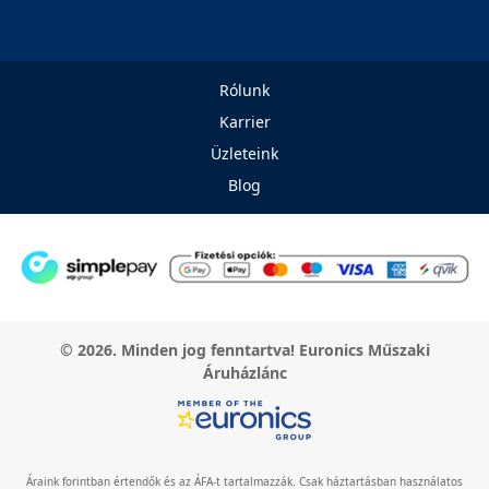
Rólunk
Karrier
Üzleteink
Blog
© 2026. Minden jog fenntartva! Euronics Műszaki
Áruházlánc
Áraink forintban értendők és az ÁFA-t tartalmazzák. Csak háztartásban használatos