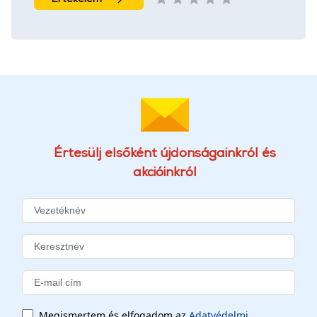
Értesülj elsőként újdonságainkról és
akcióinkról
Megismertem és elfogadom az
Adatvédelmi