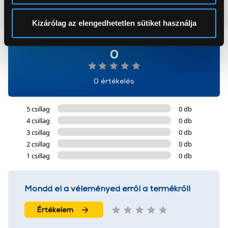
pontban
. Bármikor módosíthatja vagy visszavonhatja a
Vásárlói vélemények
(0)
Sütinyilatkozathoz való hozzájárulását.
Kizárólag az elengedhetetlen sütiket használja
Az Eunonics.hu webáruházunk ún. süti vagy cookie file-
0
okat használ, melyeket az Ön gépén tárol a rendszer. A
cookie-k személyazonosítására nem alkalmasak,
szolgáltatásaink biztosításához szükségesek. Az oldal
0 értékelés
használatával Ön elfogadja a cookie-k használatát.
További információk:
ÁSZF
és
Adatvédelem
5 csillag
0 db
4 csillag
0 db
3 csillag
0 db
2 csillag
0 db
1 csillag
0 db
Mondd el a véleményed erről a termékről!
Értékelem