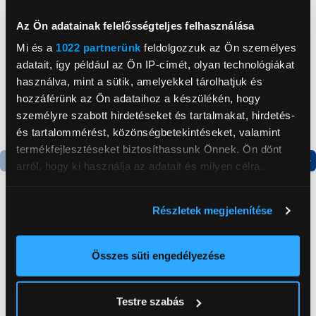
Neked ajánljuk
Az Ön adatainak felelősségteljes felhasználása
Mi és a
1022 partnerünk
feldolgozzuk az Ön személyes
adatait, így például az Ön IP-címét, olyan technológiákat
használva, mint a sütik, amelyekkel tárolhatjuk és
hozzáférünk az Ön adataihoz a készülékén, hogy
személyre szabott hirdetéseket és tartalmakat, hirdetés-
és tartalommérést, közönségbetekintéseket, valamint
termékfejlesztéseket biztosíthassunk Önnek. Ön dönt
arról, hogy ki használja az adatait és milyen célra.
Termék adatlap
Termék adatlap
Ha engedélyezi, a következőt is meg szeretnénk tenni:
Részletek megjelenítése
Információgyűjtés az Ön földrajzi
Gorenje NRS8182KX Side
Gorenje N619EAXL4
elhelyezkedéséről pár méteres pontossággal
by side hűtőszekrény
Alulfagyasztós
Az Ön készülékén beazonosítása annak konkrét
Összes süti engedélyezése
kombinált hűtőszekrény
tulajdonságainak (ujjlenyomat) aktív ellenőrzésével
199 999 Ft
179 999 Ft
Tudjon meg többet személyes adatainak feldolgozási
Testre szabás
módjairól és adja meg preferenciáit a
Részletek