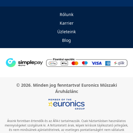
Rólunk
Karrier
Üzleteink
Blog
© 2026. Minden jog fenntartva! Euronics Műszaki
Áruházlánc
Áraink forintban értendők és az ÁFA-t tartalmazzák. Csak háztartásban használatos
mennyiségeket szolgálunk ki. A feltüntetett árak, képek leírások tájékoztató jellegűek,
és nem minősülnek ajánlattételnek, az esetleges pontatlanságért nem vállalunk