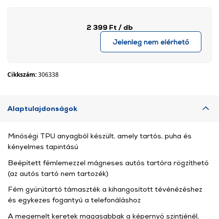
2 399 Ft
/ db
Jelenleg nem elérhető
Cikkszám:
306338
Alaptulajdonságok
Minőségi TPU anyagból készült, amely tartós, puha és
kényelmes tapintású
Beépített fémlemezzel mágneses autós tartóra rögzíthető
(az autós tartó nem tartozék)
Fém gyűrűtartó támaszték a kihangosított tévénézéshez
és egykezes fogantyú a telefonáláshoz
A megemelt keretek magasabbak a képernyő szintjénél,