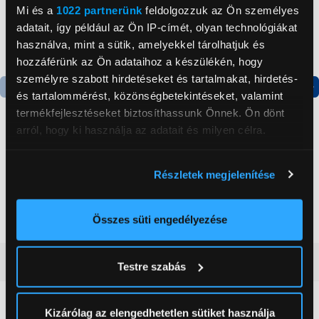
Mi és a
1022 partnerünk
feldolgozzuk az Ön személyes
adatait, így például az Ön IP-címét, olyan technológiákat
használva, mint a sütik, amelyekkel tárolhatjuk és
hozzáférünk az Ön adataihoz a készülékén, hogy
személyre szabott hirdetéseket és tartalmakat, hirdetés-
és tartalommérést, közönségbetekintéseket, valamint
Termék adatlap
Termék adatlap
termékfejlesztéseket biztosíthassunk Önnek. Ön dönt
arról, hogy ki használja az adatait és milyen célra.
Gorenje NRS8182KX Side
Gorenje N619EAXL4
Ha engedélyezi, a következőt is meg szeretnénk tenni:
by side hűtőszekrény
Alulfagyasztós
Részletek megjelenítése
Információgyűjtés az Ön földrajzi
kombinált hűtőszekrény
elhelyezkedéséről pár méteres pontossággal
199 999 Ft
179 999 Ft
Az Ön készülékén beazonosítása annak konkrét
Összes süti engedélyezése
tulajdonságainak (ujjlenyomat) aktív ellenőrzésével
Tudjon meg többet személyes adatainak feldolgozási
Vásárlói vélemények
(0)
Testre szabás
módjairól és adja meg preferenciáit a
Részletek
pontban
. Bármikor módosíthatja vagy visszavonhatja a
Sütinyilatkozathoz való hozzájárulását.
Kizárólag az elengedhetetlen sütiket használja
0