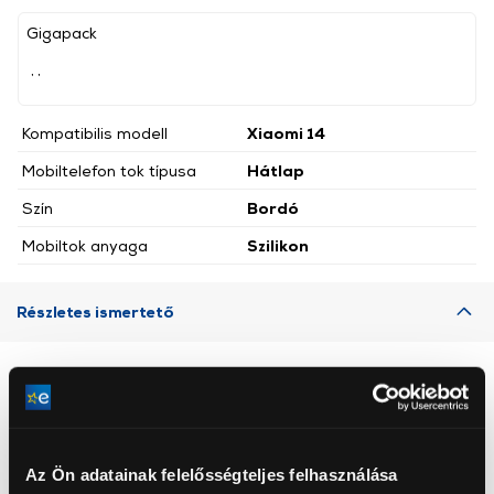
Gigapack
, ,
Kompatibilis modell
Xiaomi 14
Mobiltelefon tok típusa
Hátlap
Szín
Bordó
Mobiltok anyaga
Szilikon
Részletes ismertető
Neked ajánljuk
Az Ön adatainak felelősségteljes felhasználása