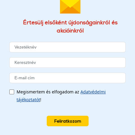
Értesülj elsőként újdonságainkról és
akcióinkról
Megismertem és elfogadom az
Adatvédelmi
tájékoztatót
!
Feliratkozom