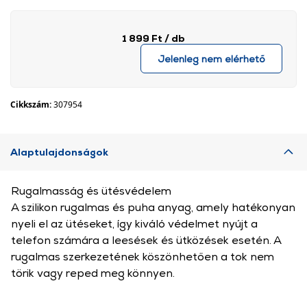
1 899 Ft
/ db
Jelenleg nem elérhető
Cikkszám:
307954
Alaptulajdonságok
Rugalmasság és ütésvédelem
A szilikon rugalmas és puha anyag, amely hatékonyan
nyeli el az ütéseket, így kiváló védelmet nyújt a
telefon számára a leesések és ütközések esetén. A
rugalmas szerkezetének köszönhetően a tok nem
törik vagy reped meg könnyen.