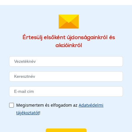
Értesülj elsőként újdonságainkról és
akcióinkról
Megismertem és elfogadom az
Adatvédelmi
tájékoztatót
!