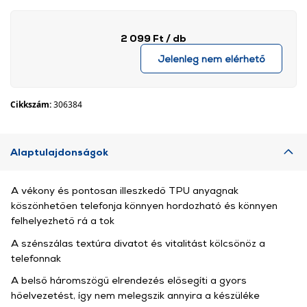
2 099 Ft
/ db
Jelenleg nem elérhető
Cikkszám:
306384
Alaptulajdonságok
A vékony és pontosan illeszkedő TPU anyagnak
köszönhetően telefonja könnyen hordozható és könnyen
felhelyezhető rá a tok
A szénszálas textúra divatot és vitalitást kölcsönöz a
telefonnak
A belső háromszögű elrendezés elősegíti a gyors
hőelvezetést, így nem melegszik annyira a készüléke