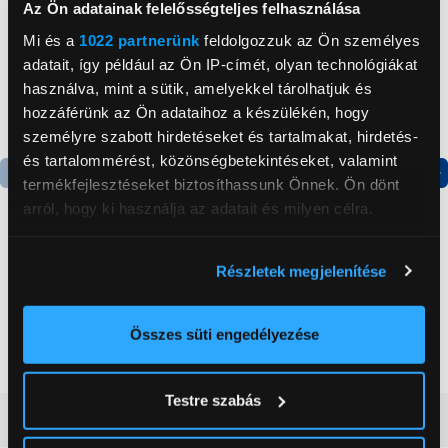
Az Ön adatainak felelősségteljes felhasználása
Mi és a
1022 partnerünk
feldolgozzuk az Ön személyes
adatait, így például az Ön IP-címét, olyan technológiákat
használva, mint a sütik, amelyekkel tárolhatjuk és
hozzáférünk az Ön adataihoz a készülékén, hogy
személyre szabott hirdetéseket és tartalmakat, hirdetés-
és tartalommérést, közönségbetekintéseket, valamint
termékfejlesztéseket biztosíthassunk Önnek. Ön dönt
Termék adatlap
Termék adatlap
arról, hogy ki használja az adatait és milyen célra.
Ha engedélyezi, a következőt is meg szeretnénk tenni:
Gorenje NRS8182KX Side
Gorenje N619EAXL4
Részletek megjelenítése
Információgyűjtés az Ön földrajzi
by side hűtőszekrény
Alulfagyasztós
elhelyezkedéséről pár méteres pontossággal
kombinált hűtőszekrény
Az Ön készülékén beazonosítása annak konkrét
Összes süti engedélyezése
199 999 Ft
179 999 Ft
tulajdonságainak (ujjlenyomat) aktív ellenőrzésével
Tudjon meg többet személyes adatainak feldolgozási
Testre szabás
módjairól és adja meg preferenciáit a
Részletek
Vásárlói vélemények
(0)
pontban
. Bármikor módosíthatja vagy visszavonhatja a