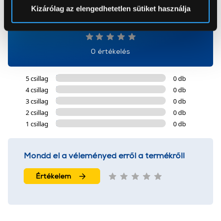
Sütinyilatkozathoz való hozzájárulását.
Kizárólag az elengedhetetlen sütiket használja
0
Az Eunonics.hu webáruházunk ún. süti vagy cookie file-
okat használ, melyeket az Ön gépén tárol a rendszer. A
cookie-k személyazonosítására nem alkalmasak,
0 értékelés
szolgáltatásaink biztosításához szükségesek. Az oldal
használatával Ön elfogadja a cookie-k használatát.
5 csillag
0 db
További információk:
ÁSZF
és
Adatvédelem
4 csillag
0 db
3 csillag
0 db
2 csillag
0 db
1 csillag
0 db
Mondd el a véleményed erről a termékről!
Értékelem