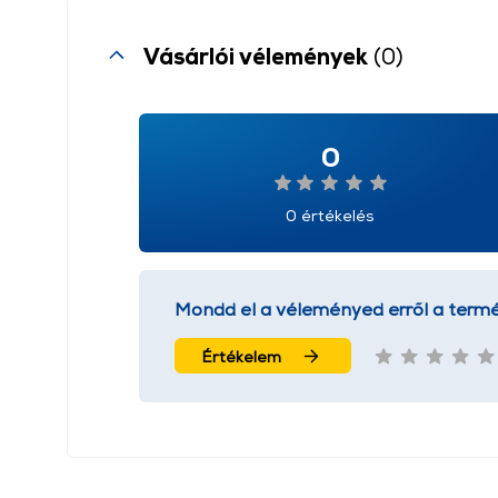
Vásárlói vélemények
(0)
0
0 értékelés
Mondd el a véleményed erről a termé
Értékelem