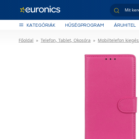
KATEGÓRIÁK
HŰSÉGPROGRAM
ÁRUHITEL
Főoldal
Telefon, Tablet, Okosóra
Mobiltelefon kiegés