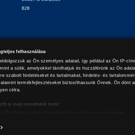
B2B
Rólunk
Karrier
Üzleteink
Blog
gteljes felhasználása
eldolgozzuk az Ön személyes adatait, így például az Ön IP-címé
mint a sütik, amelyekkel tárolhatjuk és hozzáférünk az Ön adat
e szabott hirdetéseket és tartalmakat, hirdetés- és tartalommér
alamint termékfejlesztéseket biztosíthassunk Önnek. Ön dönt ar
yen célra.
© 2026. Minden jog fenntartva! Euronics Műszaki Áruházlánc
zőt is meg szeretnénk tenni:
az Ön földrajzi elhelyezkedéséről pár méteres pontossággal
eazonosítása annak konkrét tulajdonságainak (ujjlenyomat) akt
intban értendők és az ÁFA-t tartalmazzák. Csak háztartásban használatos mennyiségeket szolg
árak, képek leírások tájékoztató jellegűek, és nem minősülnek ajánlattételnek, az esetleges p
nem vállalunk felelősséget.