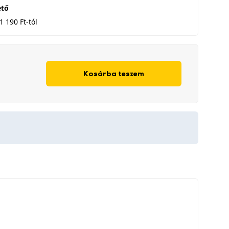
ető
1 190 Ft-tól
Kosárba teszem