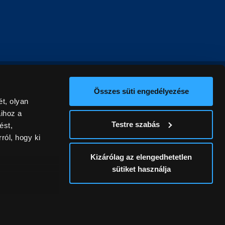
Összes süti engedélyezése
t, olyan
aihoz a
Testre szabás
ést,
ról, hogy ki
Kizárólag az elengedhetetlen
sütiket használja
ív
álunk ki. A
ontatlanságért