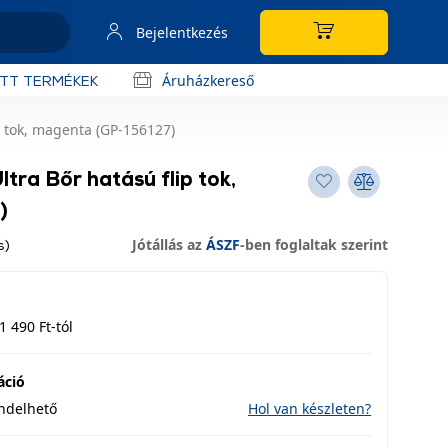
Bejelentkezés
Áruházkereső
OTT TERMÉKEK
p tok, magenta (GP-156127)
tra Bőr hatású flip tok,
)
Jótállás az
ÁSZF
-ben foglaltak szerint
s)
1 490 Ft-tól
áció
endelhető
Hol van készleten?