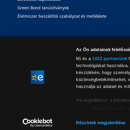
Green Bond tanúsítványok
Élelmiszer beszállítói szabályzat és melléklete
Az Ön adatainak felelőssé
Mi és a
1022 partnerünk
f
technológiákat használva, 
készülékén, hogy személyr
közönségbetekintéseket, v
használja az adatait és mil
Ha engedélyezi, a követke
Információgyűjtés 
Az Ön készülékén b
Áraink for
ellenőrzésével
Részletek megjelenítése
feltüntetett 