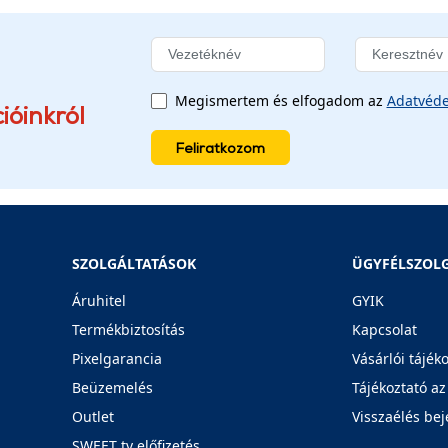
Megismertem és elfogadom az
Adatvéde
ióinkról
Feliratkozom
SZOLGÁLTATÁSOK
ÜGYFÉLSZOL
Áruhitel
GYIK
Termékbiztosítás
Kapcsolat
Pixelgarancia
Vásárlói tájék
Beüzemelés
Tájékoztató az
Outlet
Visszaélés bej
SWEET tv előfizetés