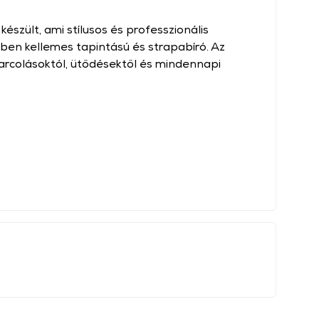
észült, ami stílusos és professzionális
zben kellemes tapintású és strapabíró. Az
arcolásoktól, ütődésektől és mindennapi