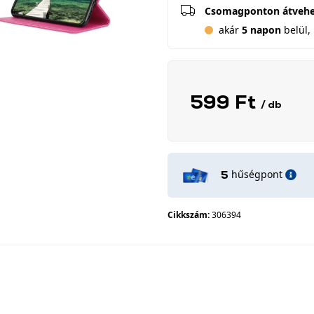
Csomagponton átveh
akár
5 napon
belül, 
599 Ft
/ db
hűségpont
5
Cikkszám:
306394