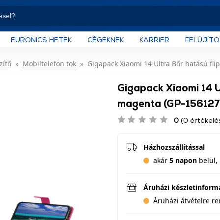
EURONICS HETEK
CÉGEKNEK
KARRIER
FELÚJÍT
zítő
Mobiltelefon tok
Gigapack Xiaomi 14 Ultra Bőr hatású fli
Gigapack Xiaomi 14 Ul
magenta (GP-156127
0
(0 értékelé
Házhozszállítással
akár
5 napon
belül, 
Áruházi készletinform
Áruházi átvételre r