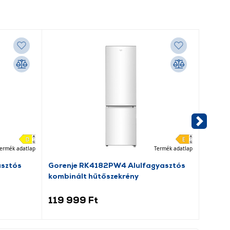
ermék adatlap
Termék adatlap
asztós
Gorenje RK4182PW4 Alulfagyasztós
Beko 
kombinált hűtőszekrény
elöltö
119 999 Ft
109 