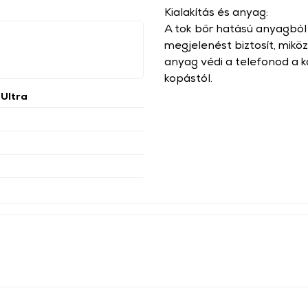
Kialakítás és anyag:
A tok bőr hatású anyagból k
megjelenést biztosít, mikö
anyag védi a telefonod a k
kopástól.
 Ultra