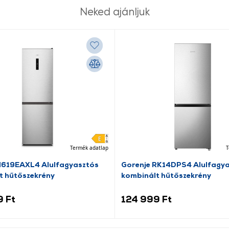
Neked ajánljuk
Termék adatlap
T
N619EAXL4 Alulfagyasztós
Gorenje RK14DPS4 Alulfagy
t hűtőszekrény
kombinált hűtőszekrény
9 Ft
124 999 Ft