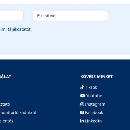
lmi tájékoztatót
!
GÁLAT
KÖVESS MINKET
TikTok
Youtube
oztató
Instagram
 adattörlő kódokról
Facebook
elentés
LinkedIn