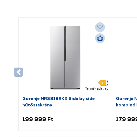
Termék adatlap
Gorenje NRS8182KX Side by side
Gorenje 
hűtőszekrény
kombinál
199 999 Ft
179 99