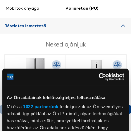
Mobiltok anyaga
Poliuretán (PU)
Részletes ismertető
Neked ajánljuk
Az Ön adatainak felelősségteljes felhasználása
Mi és a
1022 partnerünk
feldolgozzuk az Ön személyes
adatait, így például az Ön IP-címét, olyan technológiákat
Termék adatlap
Termék adatlap
használva, mint a sütik, amelyekkel tárolhatjuk és
hozzáférünk az Ön adataihoz a készülékén, hogy