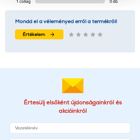
1 csillag
0 db
szolgáltatásaink biztosításához szükségesek. Az oldal
használatával Ön elfogadja a cookie-k használatát.
További információk:
ÁSZF
és
Adatvédelem
Mondd el a véleményed erről a termékről!
Értékelem
Értesülj elsőként újdonságainkról és
akcióinkról