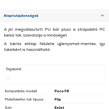
Alaptulajdonságok
A jól megválasztott PU bőr plusz a strapabíró PC
belső tok, szavatolja a minőséget
A tükrös előlap felülete ujjlenyomat-mentes, így
tükörként is használható
Gigapack
, ,
Kompatibilis modell
Poco F6
Mobiltelefon tok típusa
Flip
Szín
Ezüst