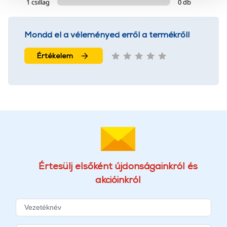
1 csillag
0 db
szolgáltatásaink biztosításához szükségesek. Az oldal
használatával Ön elfogadja a cookie-k használatát.
További információk:
ÁSZF
és
Adatvédelem
Mondd el a véleményed erről a termékről!
Értékelem
Értesülj elsőként újdonságainkról és
akcióinkról