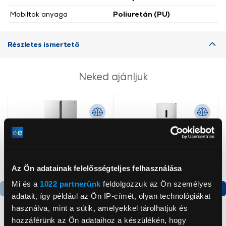
Mobiltok anyaga
Poliuretán (PU)
Részletes ismertető
Neked ajánljuk
Az Ön adatainak felelősségteljes felhasználása
Mi és a
1022 partnerünk
feldolgozzuk az Ön személyes
adatait, így például az Ön IP-címét, olyan technológiákat
Termék adatlap
Termék adatlap
használva, mint a sütik, amelyekkel tárolhatjuk és
hozzáférünk az Ön adataihoz a készülékén, hogy