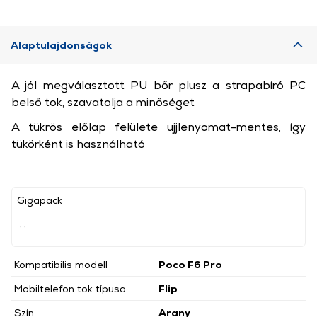
Alaptulajdonságok
A jól megválasztott PU bőr plusz a strapabíró PC
belső tok, szavatolja a minőséget
A tükrös előlap felülete ujjlenyomat-mentes, így
tükörként is használható
Gigapack
, ,
Kompatibilis modell
Poco F6 Pro
Mobiltelefon tok típusa
Flip
Szín
Arany