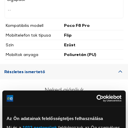
, ,
Kompatibilis modell
Poco F6 Pro
Mobiltelefon tok típusa
Flip
Szín
Ezüst
Mobiltok anyaga
Poliuretán (PU)
Részletes ismertető
Neked ajánljuk
Az Ön adatainak felelősségteljes felhasználása
Mi és a
1022 partnerünk
feldolgozzuk az Ön személyes