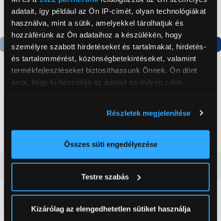
adatait, így például az Ön IP-címét, olyan technológiákat
használva, mint a sütik, amelyekkel tárolhatjuk és
hozzáférünk az Ön adataihoz a készülékén, hogy
személyre szabott hirdetéseket és tartalmakat, hirdetés-
Termék adatlap
Termék adatlap
és tartalommérést, közönségbetekintéseket, valamint
termékfejlesztéseket biztosíthassunk Önnek. Ön dönt
arról, hogy ki használja az adatait és milyen célra.
Gorenje NRS8182KX Side
Gorenje N619EAXL4
by side hűtőszekrény
Alulfagyasztós
Ha engedélyezi, a következőt is meg szeretnénk tenni:
kombinált hűtőszekrény
Részletek megjelenítése
Információgyűjtés az Ön földrajzi
199 999 Ft
179 999 Ft
elhelyezkedéséről pár méteres pontossággal
Az Ön készülékén beazonosítása annak konkrét
Összes süti engedélyezése
tulajdonságainak (ujjlenyomat) aktív ellenőrzésével
Vásárlói vélemények
(0)
Tudjon meg többet személyes adatainak feldolgozási
Testre szabás
módjairól és adja meg preferenciáit a
Részletek
pontban
. Bármikor módosíthatja vagy visszavonhatja a
0
Sütinyilatkozathoz való hozzájárulását.
Kizárólag az elengedhetetlen sütiket használja