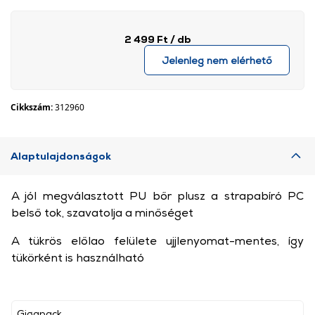
2 499 Ft
/ db
Jelenleg nem elérhető
Cikkszám:
312960
Alaptulajdonságok
A jól megválasztott PU bőr plusz a strapabíró PC
belső tok, szavatolja a minőséget
A tükrös előlao felülete ujjlenyomat-mentes, így
tükörként is használható
Gigapack