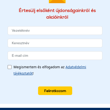
Értesülj elsőként újdonságainkról és
akcióinkról
Megismertem és elfogadom az
Adatvédelmi
tájékoztatót
!
Feliratkozom