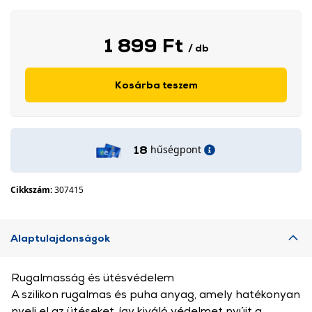
1 899 Ft
/ db
Kosárba teszem
hűségpont
18
Cikkszám:
307415
Alaptulajdonságok
Rugalmasság és ütésvédelem
A szilikon rugalmas és puha anyag, amely hatékonyan
nyeli el az ütéseket, így kiváló védelmet nyújt a