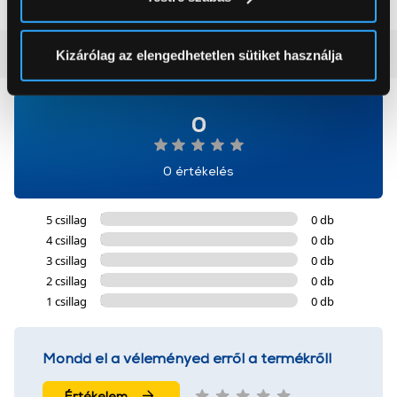
módjairól és adja meg preferenciáit a
Részletek
pontban
. Bármikor módosíthatja vagy visszavonhatja a
Sütinyilatkozathoz való hozzájárulását.
Vásárlói vélemények
(0)
Kizárólag az elengedhetetlen sütiket használja
Az Eunonics.hu webáruházunk ún. süti vagy cookie file-
okat használ, melyeket az Ön gépén tárol a rendszer. A
0
cookie-k személyazonosítására nem alkalmasak,
szolgáltatásaink biztosításához szükségesek. Az oldal
0 értékelés
használatával Ön elfogadja a cookie-k használatát.
További információk:
ÁSZF
és
Adatvédelem
5 csillag
0 db
4 csillag
0 db
3 csillag
0 db
2 csillag
0 db
1 csillag
0 db
Mondd el a véleményed erről a termékről!
Értékelem