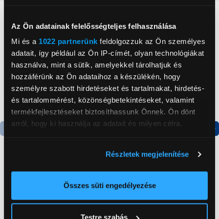
Neked ajánljuk
Az Ön adatainak felelősségteljes felhasználása
Mi és a
1022 partnerünk
feldolgozzuk az Ön személyes
adatait, így például az Ön IP-címét, olyan technológiákat
használva, mint a sütik, amelyekkel tárolhatjuk és
hozzáférünk az Ön adataihoz a készülékén, hogy
személyre szabott hirdetéseket és tartalmakat, hirdetés-
és tartalommérést, közönségbetekintéseket, valamint
termékfejlesztéseket biztosíthassunk Önnek. Ön dönt
arról, hogy ki használja az adatait és milyen célra.
Termék adatlap
Termék adatlap
Ha engedélyezi, a következőt is meg szeretnénk tenni:
Részletek megjelenítése
Információgyűjtés az Ön földrajzi
elhelyezkedéséről pár méteres pontossággal
Gorenje NRS8182KX Side
Gorenje N619EAXL4
Az Ön készülékén beazonosítása annak konkrét
Összes süti engedélyezése
by side hűtőszekrény
Alulfagyasztós
tulajdonságainak (ujjlenyomat) aktív ellenőrzésével
kombinált hűtőszekrény
199 999 Ft
179 999 Ft
Tudjon meg többet személyes adatainak feldolgozási
Testre szabás