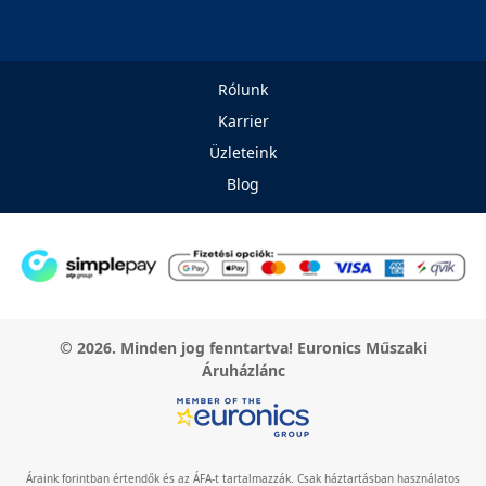
Rólunk
Karrier
Üzleteink
Blog
© 2026. Minden jog fenntartva! Euronics Műszaki
Áruházlánc
Áraink forintban értendők és az ÁFA-t tartalmazzák. Csak háztartásban használatos