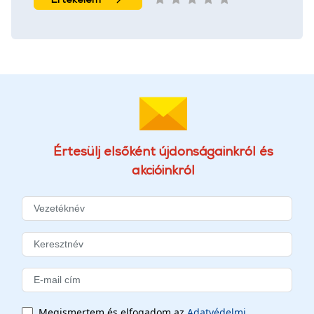
Értesülj elsőként újdonságainkról és
akcióinkról
Megismertem és elfogadom az
Adatvédelmi