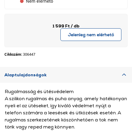
Nem elérhető
1 599 Ft
/ db
Jelenleg nem elérhető
Cikkszám:
306447
Alaptulajdonságok
Rugalmasság és ütésvédelem
A szilikon rugalmas és puha anyag, amely hatékonyan
nyeli el az ütéseket, így kiváló védelmet nyújt a
telefon számára a leesések és ütközések esetén. A
rugalmas szerkezetének köszönhetően a tok nem
törik vagy reped meg könnyen.