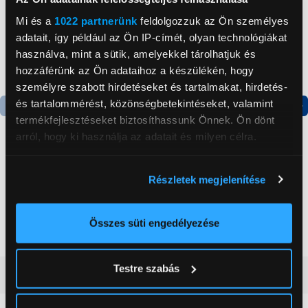
Mi és a
1022 partnerünk
feldolgozzuk az Ön személyes
adatait, így például az Ön IP-címét, olyan technológiákat
használva, mint a sütik, amelyekkel tárolhatjuk és
hozzáférünk az Ön adataihoz a készülékén, hogy
személyre szabott hirdetéseket és tartalmakat, hirdetés-
és tartalommérést, közönségbetekintéseket, valamint
termékfejlesztéseket biztosíthassunk Önnek. Ön dönt
Termék adatlap
arról, hogy ki használja az adatait és milyen célra.
Ha engedélyezi, a következőt is meg szeretnénk tenni:
Apple iPhone 15 128GB
Xiaomi 14 12/512GB
Részletek megjelenítése
Okostelefon, Fekete
Okostelefon, fekete
Információgyűjtés az Ön földrajzi
(MTP03SX/A)
elhelyezkedéséről pár méteres pontossággal
274 990 Ft
249 990 Ft
Az Ön készülékén beazonosítása annak konkrét
Összes süti engedélyezése
tulajdonságainak (ujjlenyomat) aktív ellenőrzésével
Tudjon meg többet személyes adatainak feldolgozási
Testre szabás
módjairól és adja meg preferenciáit a
Részletek
Vásárlói vélemények
(0)
pontban
. Bármikor módosíthatja vagy visszavonhatja a
Sütinyilatkozathoz való hozzájárulását.