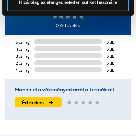
Kizárólag az elengedhetetlen sütiket használja
0
Az Eunonics.hu webáruházunk ún. süti vagy cookie file-
okat használ, melyeket az Ön gépén tárol a rendszer. A
0 értékelés
cookie-k személyazonosítására nem alkalmasak,
szolgáltatásaink biztosításához szükségesek. Az oldal
5 csillag
0 db
használatával Ön elfogadja a cookie-k használatát.
4 csillag
0 db
További információk:
ÁSZF
és
Adatvédelem
3 csillag
0 db
2 csillag
0 db
1 csillag
0 db
Mondd el a véleményed erről a termékről!
Értékelem