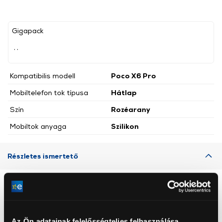
Gigapack
, ,
Kompatibilis modell
Poco X6 Pro
Mobiltelefon tok típusa
Hátlap
Szín
Rozéarany
Mobiltok anyaga
Szilikon
Részletes ismertető
Neked ajánljuk
Az Ön adatainak felelősségteljes felhasználása