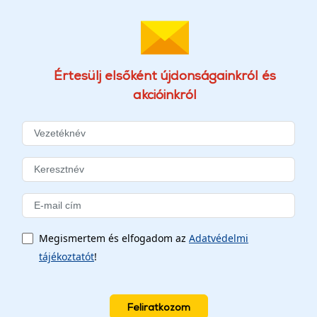
Értesülj elsőként újdonságainkról és
akcióinkról
Megismertem és elfogadom az
Adatvédelmi
tájékoztatót
!
Feliratkozom