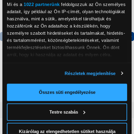
Mi és a
1022 partnerünk
feldolgozzuk az Ön személyes
adatait, így például az Ön IP-címét, olyan technológiákat
használva, mint a sütik, amelyekkel tárolhatjuk és
hozzáférünk az Ön adataihoz a készülékén, hogy
személyre szabott hirdetéseket és tartalmakat, hirdetés-
és tartalommérést, közönségbetekintéseket, valamint
Termék adatlap
Termék adatlap
termékfejlesztéseket biztosíthassunk Önnek. Ön dönt
arról, hogy ki használja az adatait és milyen célra.
Gorenje NRS8182KX Side
Gorenje N619EAXL4
Ha engedélyezi, a következőt is meg szeretnénk tenni:
by side hűtőszekrény
Alulfagyasztós
Részletek megjelenítése
Információgyűjtés az Ön földrajzi
kombinált hűtőszekrény
elhelyezkedéséről pár méteres pontossággal
199 999 Ft
179 999 Ft
Az Ön készülékén beazonosítása annak konkrét
Összes süti engedélyezése
tulajdonságainak (ujjlenyomat) aktív ellenőrzésével
Tudjon meg többet személyes adatainak feldolgozási
Vásárlói vélemények
(0)
Testre szabás
módjairól és adja meg preferenciáit a
Részletek
pontban
. Bármikor módosíthatja vagy visszavonhatja a
Sütinyilatkozathoz való hozzájárulását.
Kizárólag az elengedhetetlen sütiket használja
0