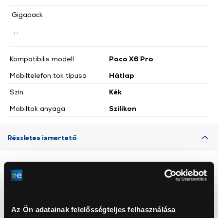
Gigapack
, ,
Kompatibilis modell
Poco X6 Pro
Mobiltelefon tok típusa
Hátlap
Szín
Kék
Mobiltok anyaga
Szilikon
Részletes ismertető
Neked ajánljuk
Az Ön adatainak felelősségteljes felhasználása