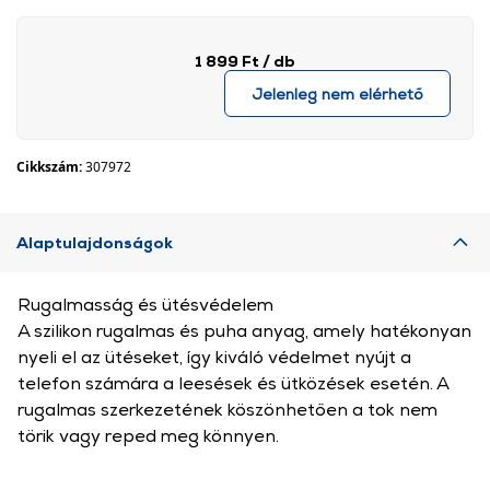
1 899 Ft
/ db
Jelenleg nem elérhető
Cikkszám:
307972
Alaptulajdonságok
Rugalmasság és ütésvédelem
A szilikon rugalmas és puha anyag, amely hatékonyan
nyeli el az ütéseket, így kiváló védelmet nyújt a
telefon számára a leesések és ütközések esetén. A
rugalmas szerkezetének köszönhetően a tok nem
törik vagy reped meg könnyen.