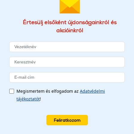
Értesülj elsőként újdonságainkról és
akcióinkról
Megismertem és elfogadom az
Adatvédelmi
tájékoztatót
!
Feliratkozom