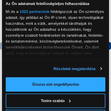
Az Ön adatainak felelősségteljes felhasználása
Mi és a
1022 partnerünk
feldolgozzuk az Ön személyes
adatait, így például az Ön IP-címét, olyan technológiákat
használva, mint a sütik, amelyekkel tárolhatjuk és
hozzáférünk az Ön adataihoz a készülékén, hogy
személyre szabott hirdetéseket és tartalmakat, hirdetés-
és tartalommérést, közönségbetekintéseket, valamint
termékfejlesztéseket biztosíthassunk Önnek. Ön dönt
Termék adatlap
Termék adatlap
arról, hogy ki használja az adatait és milyen célra.
Ha engedélyezi, a következőt is meg szeretnénk tenni:
Részletek megjelenítése
Gorenje NRS8182KX Side
Gorenje N619EAXL4
Információgyűjtés az Ön földrajzi
by side hűtőszekrény
Alulfagyasztós
elhelyezkedéséről pár méteres pontossággal
kombinált hűtőszekrény
Az Ön készülékén beazonosítása annak konkrét
Összes süti engedélyezése
199 999 Ft
179 999 Ft
tulajdonságainak (ujjlenyomat) aktív ellenőrzésével
Tudjon meg többet személyes adatainak feldolgozási
Testre szabás
módjairól és adja meg preferenciáit a
Részletek
Vásárlói vélemények
(0)
pontban
. Bármikor módosíthatja vagy visszavonhatja a