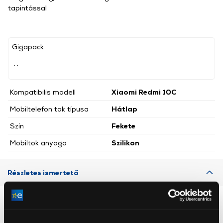
tapintással
Gigapack
, ,
Kompatibilis modell
Xiaomi Redmi 10C
Mobiltelefon tok típusa
Hátlap
Szín
Fekete
Mobiltok anyaga
Szilikon
Részletes ismertető
Neked ajánljuk