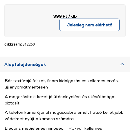
399 Ft
/ db
Jelenleg nem elérhető
Cikkszám:
312260
Alaptulajdonságok
Bőr textúrájú felület, finom kidolgozás és kellemes érzés,
ujjlenyomatmentesen
A megerősített keret jó ütéselnyelést és ütésállóságot
biztosít
A telefon kamerájánál magasabbra emelt hátsó keret jobb
védelmet nyújt a kamera számára
Elegáns megjelenés minőségi TPU-val, kellemes