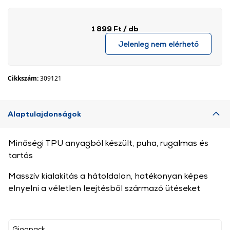
1 899 Ft
/ db
Jelenleg nem elérhető
Cikkszám:
309121
Alaptulajdonságok
Minőségi TPU anyagból készült, puha, rugalmas és
tartós
Masszív kialakítás a hátoldalon, hatékonyan képes
elnyelni a véletlen leejtésből származó ütéseket
Gigapack