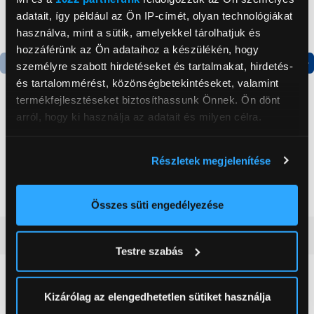
adatait, így például az Ön IP-címét, olyan technológiákat
használva, mint a sütik, amelyekkel tárolhatjuk és
hozzáférünk az Ön adataihoz a készülékén, hogy
személyre szabott hirdetéseket és tartalmakat, hirdetés-
Termék adatlap
Termék adatlap
és tartalommérést, közönségbetekintéseket, valamint
termékfejlesztéseket biztosíthassunk Önnek. Ön dönt
arról, hogy ki használja az adatait és milyen célra.
Gorenje NRS8182KX Side
Gorenje N619EAXL4
by side hűtőszekrény
Alulfagyasztós
Ha engedélyezi, a következőt is meg szeretnénk tenni:
kombinált hűtőszekrény
Részletek megjelenítése
Információgyűjtés az Ön földrajzi
199 999 Ft
179 999 Ft
elhelyezkedéséről pár méteres pontossággal
Az Ön készülékén beazonosítása annak konkrét
Összes süti engedélyezése
tulajdonságainak (ujjlenyomat) aktív ellenőrzésével
Vásárlói vélemények
(0)
Tudjon meg többet személyes adatainak feldolgozási
Testre szabás
módjairól és adja meg preferenciáit a
Részletek
pontban
. Bármikor módosíthatja vagy visszavonhatja a
0
Sütinyilatkozathoz való hozzájárulását.
Kizárólag az elengedhetetlen sütiket használja