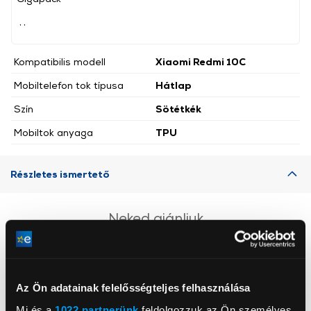
, ,
Kompatibilis modell
Xiaomi Redmi 10C
Mobiltelefon tok típusa
Hátlap
Szín
Sötétkék
Mobiltok anyaga
TPU
Részletes ismertető
Neked ajánljuk
Az Ön adatainak felelősségteljes felhasználása
Mi és a
1022 partnerünk
feldolgozzuk az Ön személyes