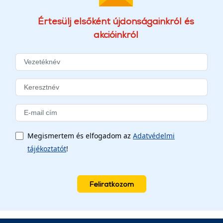
Értesülj elsőként újdonságainkról és
akcióinkról
Megismertem és elfogadom az
Adatvédelmi
tájékoztatót
!
Feliratkozom