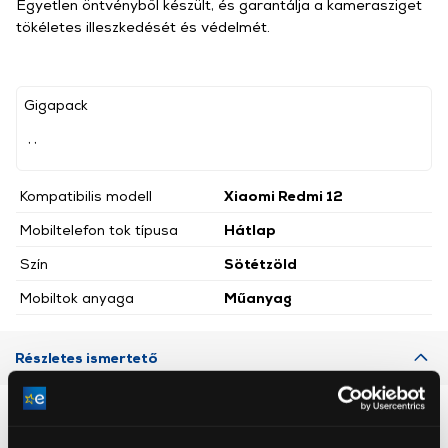
Egyetlen öntvényből készült, és garantálja a kamerasziget
tökéletes illeszkedését és védelmét.
Gigapack
, ,
Kompatibilis modell
Xiaomi Redmi 12
Mobiltelefon tok típusa
Hátlap
Szín
Sötétzöld
Mobiltok anyaga
Műanyag
Részletes ismertető
Neked ajánljuk