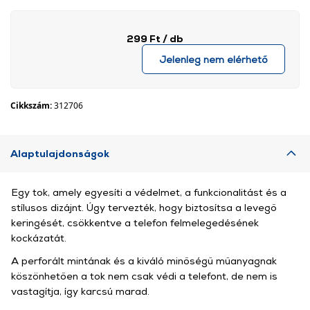
299 Ft
/ db
Jelenleg nem elérhető
Cikkszám:
312706
Alaptulajdonságok
Egy tok, amely egyesíti a védelmet, a funkcionalitást és a
stílusos dizájnt. Úgy tervezték, hogy biztosítsa a levegő
keringését, csökkentve a telefon felmelegedésének
kockázatát.
A perforált mintának és a kiváló minőségű műanyagnak
köszönhetően a tok nem csak védi a telefont, de nem is
vastagítja, így karcsú marad.