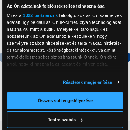
Az Ön adatainak felelősségteljes felhasználása
Mi és a
1022 partnerünk
feldolgozzuk az Ön személyes
adatait, így például az Ön IP-címét, olyan technológiákat
használva, mint a sütik, amelyekkel tárolhatjuk és
hozzáférünk az Ön adataihoz a készülékén, hogy
személyre szabott hirdetéseket és tartalmakat, hirdetés-
és tartalommérést, közönségbetekintéseket, valamint
termékfejlesztéseket biztosíthassunk Önnek. Ön dönt
arról, hogy ki használja az adatait és milyen célra.
Termék adatlap
Termék adatlap
Ha engedélyezi, a következőt is meg szeretnénk tenni:
Részletek megjelenítése
Gorenje NRS8182KX Side
Gorenje N619EAXL4
Információgyűjtés az Ön földrajzi
by side hűtőszekrény
Alulfagyasztós
elhelyezkedéséről pár méteres pontossággal
kombinált hűtőszekrény
Az Ön készülékén beazonosítása annak konkrét
Összes süti engedélyezése
199 999 Ft
179 999 Ft
tulajdonságainak (ujjlenyomat) aktív ellenőrzésével
Tudjon meg többet személyes adatainak feldolgozási
Testre szabás
módjairól és adja meg preferenciáit a
Részletek
Vásárlói vélemények
(0)
pontban
. Bármikor módosíthatja vagy visszavonhatja a