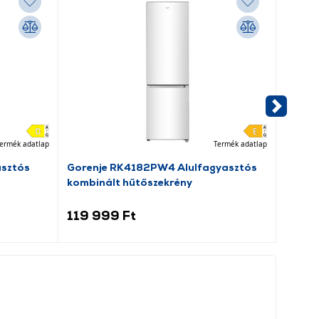
ermék adatlap
Termék adatlap
asztós
Gorenje RK4182PW4 Alulfagyasztós
Beko 
kombinált hűtőszekrény
elöltö
119 999 Ft
109 