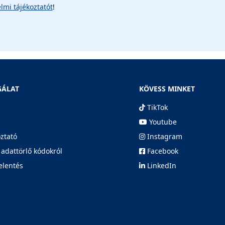
lmi tájékoztatót
!
GÁLAT
KÖVESS MINKET
TikTok
Youtube
oztató
Instagram
 adattörlő kódokról
Facebook
elentés
LinkedIn