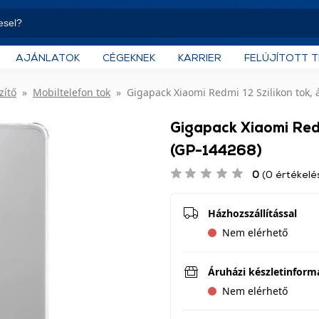
AJÁNLATOK
CÉGEKNEK
KARRIER
FELÚJÍTOTT 
zítő
Mobiltelefon tok
Gigapack Xiaomi Redmi 12 Szilikon tok, 
Gigapack Xiaomi Redm
(GP-144268)
0
(0 értékelé
Házhozszállítással
Nem elérhető
Áruházi készletinform
Nem elérhető