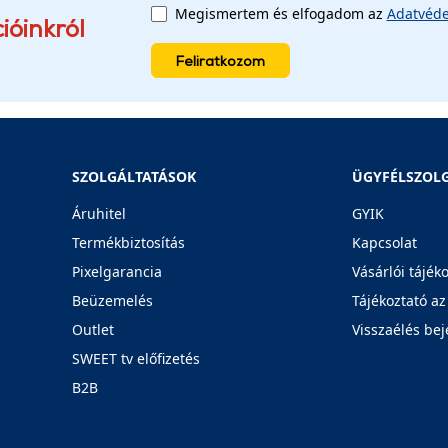
Megismertem és elfogadom az
Adatvéde
ióinkról
Feliratkozom
SZOLGÁLTATÁSOK
ÜGYFÉLSZOL
Áruhitel
GYIK
Termékbiztosítás
Kapcsolat
Pixelgarancia
Vásárlói tájék
Beüzemelés
Tájékoztató az
Outlet
Visszaélés bej
SWEET tv előfizetés
B2B