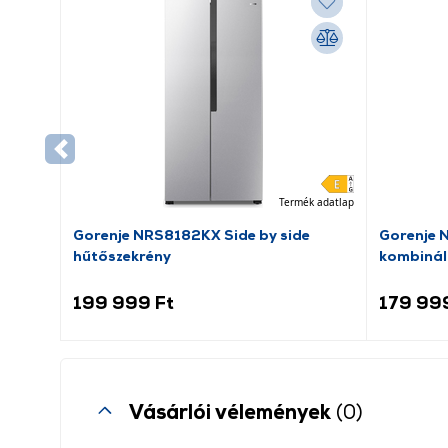
Termék adatlap
Gorenje NRS8182KX Side by side
Gorenje 
hűtőszekrény
kombinál
199 999 Ft
179 99
Vásárlói vélemények
(0)