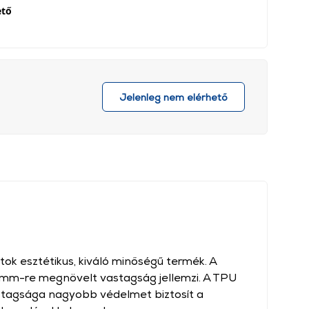
ető
Jelenleg nem elérhető
tok esztétikus, kiváló minőségű termék. A
5 mm-re megnövelt vastagság jellemzi. A TPU
stagsága nagyobb védelmet biztosít a