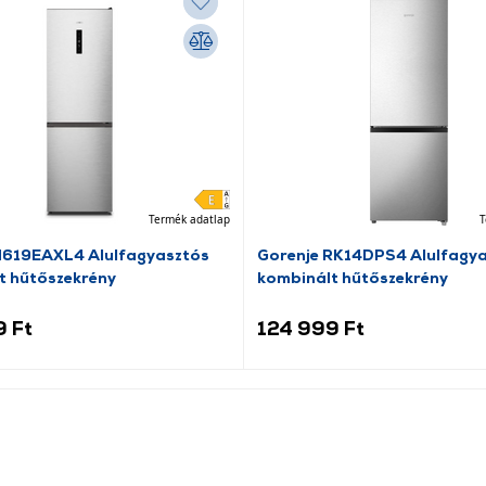
Termék adatlap
T
N619EAXL4 Alulfagyasztós
Gorenje RK14DPS4 Alulfagy
t hűtőszekrény
kombinált hűtőszekrény
9 Ft
124 999 Ft