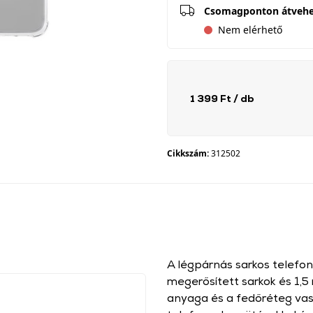
Csomagponton átveh
Nem elérhető
1 399 Ft
/ db
Cikkszám:
312502
A légpárnás sarkos telefon
megerősített sarkok és 1,
anyaga és a fedőréteg va