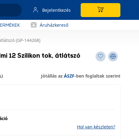
Bejelentkezés
Áruházkereső
TERMÉKEK
átlátszó (GP-144268)
i 12 Szilikon tok, átlátszó
Jótállás az
ÁSZF
-ben foglaltak szerint
s)
áció
Hol van készleten?