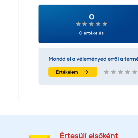
0
0 értékelés
Mondd el a véleményed erről a termé
Értékelem
Értesülj elsőként