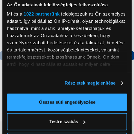
Az Ön adatainak felelősségteljes felhasználása
Mi és a
1022 partnerünk
feldolgozzuk az Ön személyes
adatait, így például az Ön IP-címét, olyan technológiákat
használva, mint a sütik, amelyekkel tárolhatjuk és
hozzáférünk az Ön adataihoz a készülékén, hogy
személyre szabott hirdetéseket és tartalmakat, hirdetés-
és tartalommérést, közönségbetekintéseket, valamint
termékfejlesztéseket biztosíthassunk Önnek. Ön dönt
Termék adatlap
Termék adatlap
arról, hogy ki használja az adatait és milyen célra.
Ha engedélyezi, a következőt is meg szeretnénk tenni:
Részletek megjelenítése
Gorenje NRS8182KX Side
Gorenje RK14DPS4
Információgyűjtés az Ön földrajzi
by side hűtőszekrény
Alulfagyasztós
elhelyezkedéséről pár méteres pontossággal
kombinált hűtőszekrény
Az Ön készülékén beazonosítása annak konkrét
Összes süti engedélyezése
199 999 Ft
124 999 Ft
tulajdonságainak (ujjlenyomat) aktív ellenőrzésével
Tudjon meg többet személyes adatainak feldolgozási
Testre szabás
módjairól és adja meg preferenciáit a
Részletek
Vásárlói vélemények
(0)
pontban
. Bármikor módosíthatja vagy visszavonhatja a