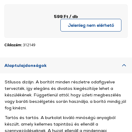
599 Ft
/ db
Jelenleg nem elérhető
Cikkszám:
312149
Alaptulajdonságok
Stílusos dizájn. A borítót minden részletre odafigyelve
tervezték, így elegáns és divatos kiegészítője lehet a
készülékének. Függetlenül attól, hogy üzleti megbeszélés
vagy baráti beszélgetés során használja, a borító mindig jól
fog kinézni.
Tartós és tartós. A burkolat kiváló minőségű anyagból
készült, amely kellemes tapintású és ellenáll a
szennyeződéseknek. A huzat ellenáll a mindennapi