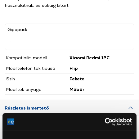
használatnak, és sokáig kitart.
Gigapack
, ,
Kompatibilis modell
Xiaomi Redmi 12C
Mobiltelefon tok típusa
Flip
Szín
Fekete
Mobiltok anyaga
Műbőr
Részletes ismertető
Neked ajánljuk