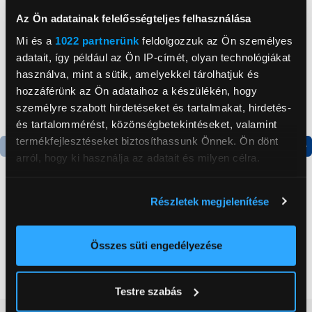
Az Ön adatainak felelősségteljes felhasználása
Mi és a
1022 partnerünk
feldolgozzuk az Ön személyes
adatait, így például az Ön IP-címét, olyan technológiákat
használva, mint a sütik, amelyekkel tárolhatjuk és
hozzáférünk az Ön adataihoz a készülékén, hogy
személyre szabott hirdetéseket és tartalmakat, hirdetés-
és tartalommérést, közönségbetekintéseket, valamint
termékfejlesztéseket biztosíthassunk Önnek. Ön dönt
arról, hogy ki használja az adatait és milyen célra.
Termék adatlap
Termék adatlap
Ha engedélyezi, a következőt is meg szeretnénk tenni:
Részletek megjelenítése
Információgyűjtés az Ön földrajzi
Gorenje NRS8182KX Side
Gorenje N619EAXL4
elhelyezkedéséről pár méteres pontossággal
by side hűtőszekrény
Alulfagyasztós
kombinált hűtőszekrény
Az Ön készülékén beazonosítása annak konkrét
Összes süti engedélyezése
199 999 Ft
179 999 Ft
tulajdonságainak (ujjlenyomat) aktív ellenőrzésével
Tudjon meg többet személyes adatainak feldolgozási
Testre szabás
módjairól és adja meg preferenciáit a
Részletek