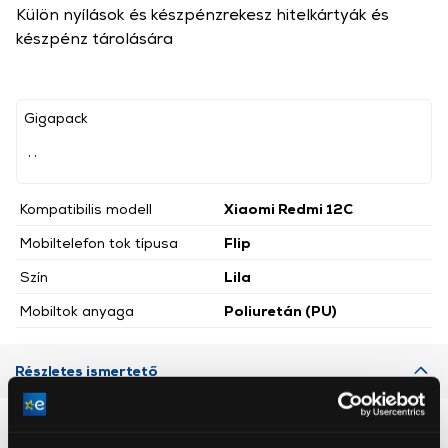
Külön nyílások és készpénzrekesz hitelkártyák és
készpénz tárolására
Gigapack
, ,
Kompatibilis modell
Xiaomi Redmi 12C
Mobiltelefon tok típusa
Flip
Szín
Lila
Mobiltok anyaga
Poliuretán (PU)
Részletes ismertető
Neked ajánljuk