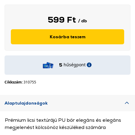
599 Ft
/ db
Kosárba teszem
hűségpont
5
Cikkszám:
310755
Alaptulajdonságok
Prémium licsi textúrájú PU bőr elegáns és elegáns
megjelenést kölcsönöz készüléked számára