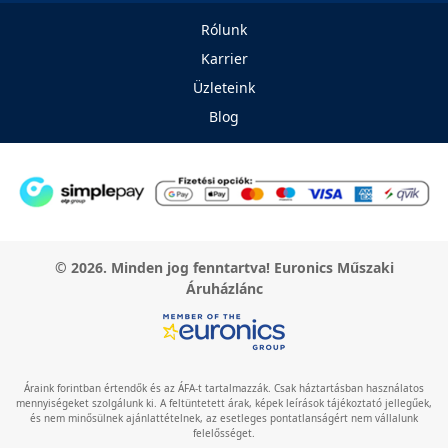
Rólunk
Karrier
Üzleteink
Blog
© 2026. Minden jog fenntartva! Euronics Műszaki
Áruházlánc
Áraink forintban értendők és az ÁFA-t tartalmazzák. Csak háztartásban használatos
mennyiségeket szolgálunk ki. A feltüntetett árak, képek leírások tájékoztató jellegűek,
és nem minősülnek ajánlattételnek, az esetleges pontatlanságért nem vállalunk
felelősséget.