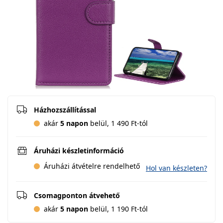
Házhozszállítással
akár
5 napon
belül, 1 490 Ft-tól
Áruházi készletinformáció
Áruházi átvételre rendelhető
Hol van készleten?
Csomagponton átvehető
akár
5 napon
belül, 1 190 Ft-tól