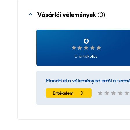
Vásárlói vélemények
(0)
0
0 értékelés
Mondd el a véleményed erről a termé
Értékelem