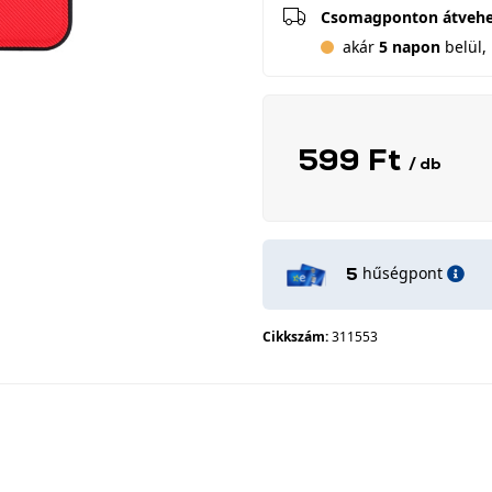
Csomagponton átveh
akár
5 napon
belül, 
599 Ft
/ db
hűségpont
5
Cikkszám:
311553