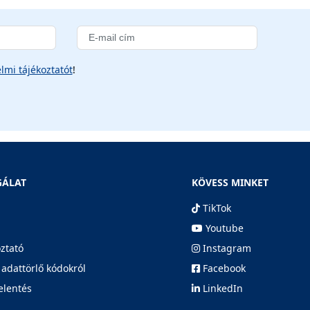
lmi tájékoztatót
!
GÁLAT
KÖVESS MINKET
TikTok
Youtube
oztató
Instagram
 adattörlő kódokról
Facebook
elentés
LinkedIn