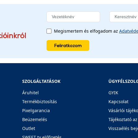
Megismertem és elfogadom az
Adatvéde
ióinkról
Feliratkozom
SZOLGÁLTATÁSOK
ÜGYFÉLSZOL
Áruhitel
GYIK
Termékbiztosítás
Kapcsolat
Pixelgarancia
Vásárlói tájék
Beüzemelés
Tájékoztató az
Outlet
Visszaélés bej
SWEET tv előfizetés