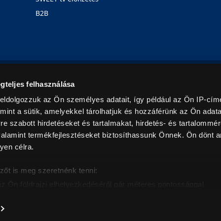
B2B
Rólunk
Karrier
Üzleteink
Blog
gteljes felhasználása
eldolgozzuk az Ön személyes adatait, így például az Ön IP-címé
mint a sütik, amelyekkel tárolhatjuk és hozzáférünk az Ön adat
e szabott hirdetéseket és tartalmakat, hirdetés- és tartalommér
alamint termékfejlesztéseket biztosíthassunk Önnek. Ön dönt ar
yen célra.
© 2026. Minden jog fenntartva! Euronics Műszaki Áruházlánc
zőt is meg szeretnénk tenni:
az Ön földrajzi elhelyezkedéséről pár méteres pontossággal
eazonosítása annak konkrét tulajdonságainak (ujjlenyomat) akt
intban értendők és az ÁFA-t tartalmazzák. Csak háztartásban használatos mennyiségeket szolg
árak, képek leírások tájékoztató jellegűek, és nem minősülnek ajánlattételnek, az esetleges p
nem vállalunk felelősséget.