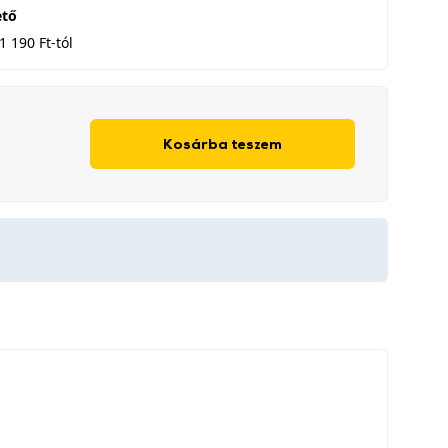
ető
1 190 Ft-tól
Kosárba teszem