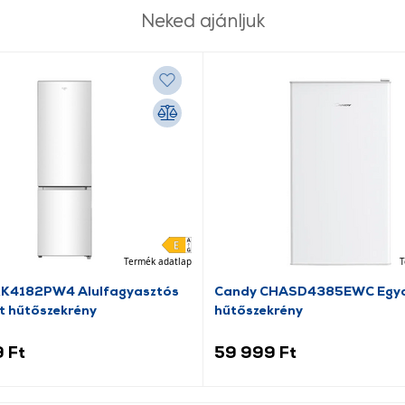
Neked ajánljuk
Termék adatlap
T
RK4182PW4 Alulfagyasztós
Candy CHASD4385EWC Egya
t hűtőszekrény
hűtőszekrény
 Ft
59 999 Ft