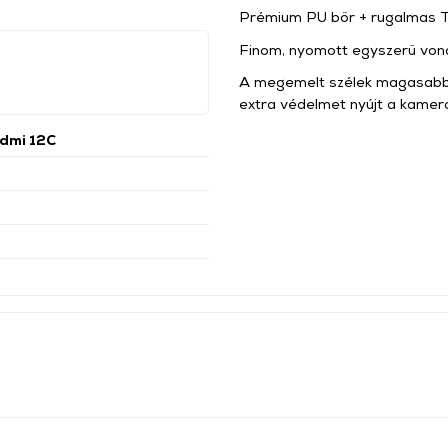
Prémium PU bőr + rugalmas TP
Finom, nyomott egyszerű vonala
A megemelt szélek magasabban
extra védelmet nyújt a kamer
dmi 12C