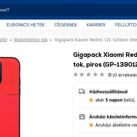
EURONICS HETEK
CÉGEKNEK
KARRIER
FELÚJÍT
zítő
Mobiltelefon tok
Gigapack Xiaomi Redmi 12C Szilikon tele
Gigapack Xiaomi Redm
tok, piros (GP-13901
0
(0 értékelé
Házhozszállítással
akár
5 napon
belül, 
Áruházi készletinform
Áruházi átvételre r