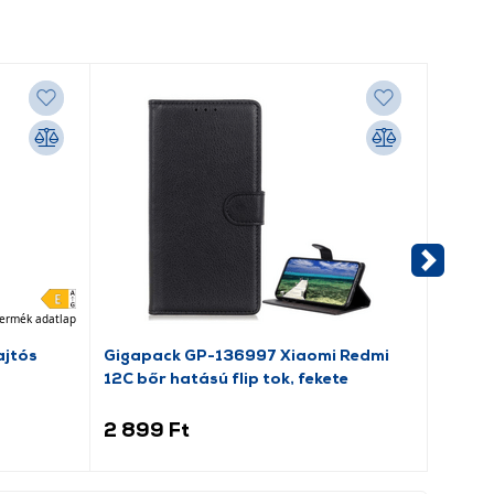
ermék adatlap
jtós
Gigapack GP-136997 Xiaomi Redmi
Gigap
12C bőr hatású flip tok, fekete
tok, f
2 899 Ft
1 299