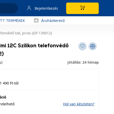
Bejelentkezés
Áruházkereső
OTT TERMÉKEK
fonvédő tok, piros (GP-139012)
i 12C Szilikon telefonvédő
2)
Jótállás: 24 hónap
s)
1 490 Ft-tól
áció
endelhető
Hol van készleten?