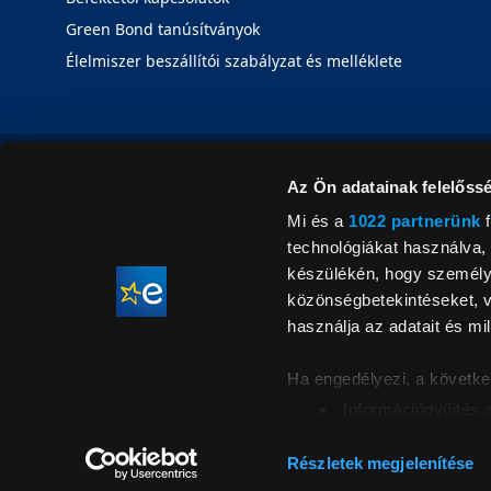
Green Bond tanúsítványok
Élelmiszer beszállítói szabályzat és melléklete
Az Ön adatainak felelőssé
Mi és a
1022 partnerünk
f
technológiákat használva, 
készülékén, hogy személyr
közönségbetekintéseket, v
használja az adatait és mil
Ha engedélyezi, a követke
Információgyűjtés 
Az Ön készülékén b
Áraink for
ellenőrzésével
Részletek megjelenítése
feltüntetett 