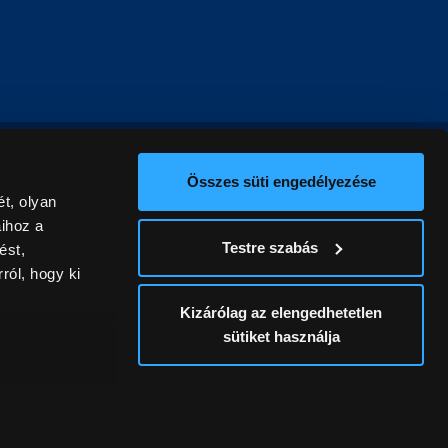
Összes süti engedélyezése
t, olyan
aihoz a
Testre szabás
ést,
ról, hogy ki
Kizárólag az elengedhetetlen
sütiket használja
ív
álunk ki. A
ontatlanságért