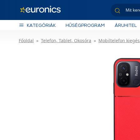
KATEGÓRIÁK
HŰSÉGPROGRAM
ÁRUHITEL
Főoldal
Telefon, Tablet, Okosóra
Mobiltelefon kiegés