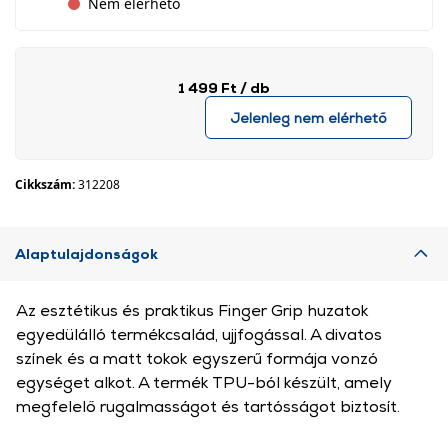
Nem elérhető
1 499 Ft
/ db
Jelenleg nem elérhető
Cikkszám:
312208
Alaptulajdonságok
Az esztétikus és praktikus Finger Grip huzatok
egyedülálló termékcsalád, ujjfogással. A divatos
színek és a matt tokok egyszerű formája vonzó
egységet alkot. A termék TPU-ból készült, amely
megfelelő rugalmasságot és tartósságot biztosít.