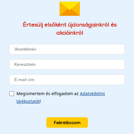
Értesülj elsőként újdonságainkról és
akcióinkról
Megismertem és elfogadom az
Adatvédelmi
tájékoztatót
!
Feliratkozom