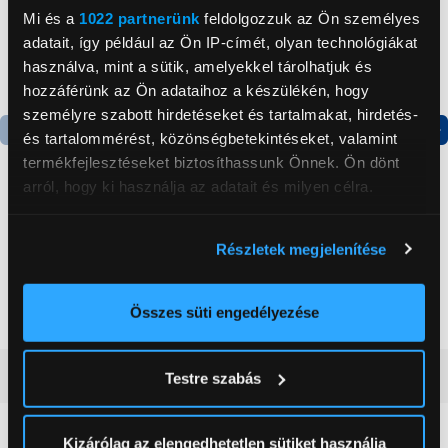
Mi és a
1022 partnerünk
feldolgozzuk az Ön személyes
adatait, így például az Ön IP-címét, olyan technológiákat
használva, mint a sütik, amelyekkel tárolhatjuk és
hozzáférünk az Ön adataihoz a készülékén, hogy
személyre szabott hirdetéseket és tartalmakat, hirdetés-
és tartalommérést, közönségbetekintéseket, valamint
Termék adatlap
Termék adatlap
termékfejlesztéseket biztosíthassunk Önnek. Ön dönt
arról, hogy ki használja az adatait és milyen célra.
Gorenje NRS8182KX Side
Gorenje N619EAXL4
Ha engedélyezi, a következőt is meg szeretnénk tenni:
by side hűtőszekrény
Alulfagyasztós
Részletek megjelenítése
Információgyűjtés az Ön földrajzi
kombinált hűtőszekrény
elhelyezkedéséről pár méteres pontossággal
199 999 Ft
179 999 Ft
Az Ön készülékén beazonosítása annak konkrét
Összes süti engedélyezése
tulajdonságainak (ujjlenyomat) aktív ellenőrzésével
Tudjon meg többet személyes adatainak feldolgozási
Vásárlói vélemények
(0)
Testre szabás
módjairól és adja meg preferenciáit a
Részletek
pontban
. Bármikor módosíthatja vagy visszavonhatja a
Sütinyilatkozathoz való hozzájárulását.
Kizárólag az elengedhetetlen sütiket használja