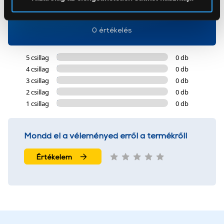
0
Az Eunonics.hu webáruházunk ún. süti vagy cookie file-
okat használ, melyeket az Ön gépén tárol a rendszer. A
0 értékelés
cookie-k személyazonosítására nem alkalmasak,
szolgáltatásaink biztosításához szükségesek. Az oldal
5 csillag
0 db
használatával Ön elfogadja a cookie-k használatát.
4 csillag
0 db
További információk:
ÁSZF
és
Adatvédelem
3 csillag
0 db
2 csillag
0 db
1 csillag
0 db
Mondd el a véleményed erről a termékről!
Értékelem