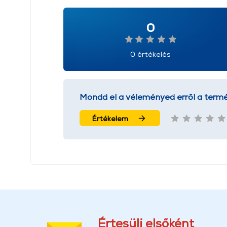
0
0 értékelés
Mondd el a véleményed erről a termé
Értékelem
Értesülj elsőként