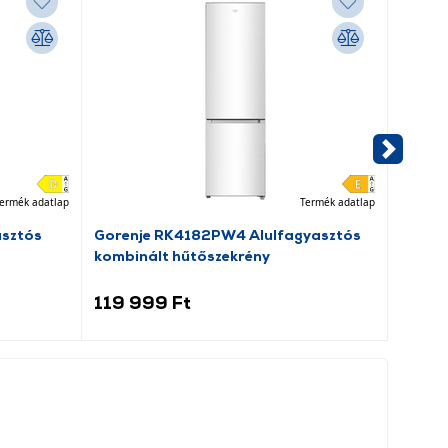
ermék adatlap
Termék adatlap
asztós
Gorenje RK4182PW4 Alulfagyasztós
Dreame
kombinált hűtőszekrény
porsz
119 999 Ft
69 9