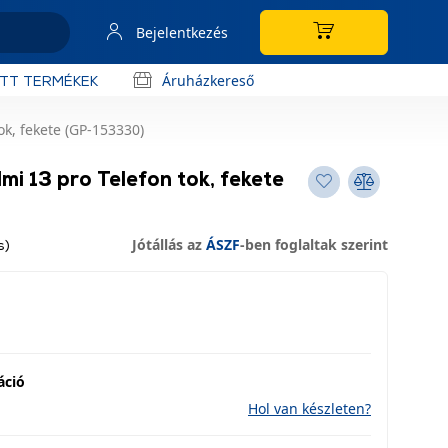
Bejelentkezés
Áruházkereső
OTT TERMÉKEK
k, fekete (GP-153330)
i 13 pro Telefon tok, fekete
Jótállás az
ÁSZF
-ben foglaltak szerint
s)
áció
Hol van készleten?