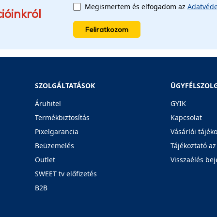
Megismertem és elfogadom az
Adatvéde
ióinkról
Feliratkozom
SZOLGÁLTATÁSOK
ÜGYFÉLSZOL
Áruhitel
GYIK
Termékbiztosítás
Kapcsolat
Pixelgarancia
Vásárlói tájék
Beüzemelés
Tájékoztató az
Outlet
Visszaélés bej
SWEET tv előfizetés
B2B