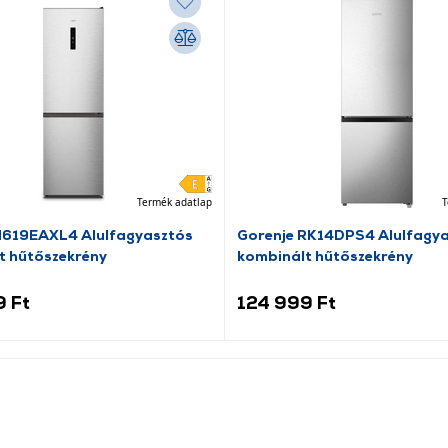
Termék adatlap
T
N619EAXL4 Alulfagyasztós
Gorenje RK14DPS4 Alulfagy
t hűtőszekrény
kombinált hűtőszekrény
9 Ft
124 999 Ft