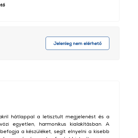
ető
Jelenleg nem elérhető
akril hátlappal a letisztult megjelenést és a
özi egyetlen, harmonikus kialakításban. A
rbefogja a készüléket, segít elnyelni a kisebb