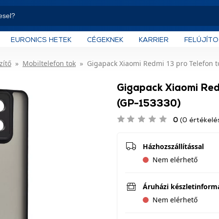
EURONICS HETEK
CÉGEKNEK
KARRIER
FELÚJÍT
zítő
Mobiltelefon tok
Gigapack Xiaomi Redmi 13 pro Telefon to
Gigapack Xiaomi Redm
(GP-153330)
0
(0 értékelé
Házhozszállítással
Nem elérhető
Áruházi készletinform
Nem elérhető