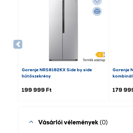
Termék adatlap
Gorenje NRS8182KX Side by side
Gorenje 
hűtőszekrény
kombinál
199 999 Ft
179 99
Vásárlói vélemények
(0)