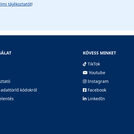
lmi tájékoztatót
!
GÁLAT
KÖVESS MINKET
TikTok
Youtube
oztató
Instagram
 adattörlő kódokról
Facebook
elentés
LinkedIn