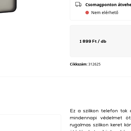
Csomagponton átveh
Nem elérhető
1 899 Ft
/ db
Cikkszám:
312625
Ez a szilikon telefon tok 
mindennapi védelmet ötv
rugalmas szilikon keret kö