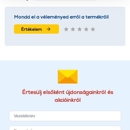
használatával Ön elfogadja a cookie-k használatát.
További információk:
ÁSZF
és
Adatvédelem
Mondd el a véleményed erről a termékről!
Értékelem
Értesülj elsőként újdonságainkról és
akcióinkról