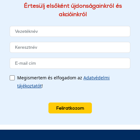
Értesülj elsőként újdonságainkról és
akcióinkról
Megismertem és elfogadom az
Adatvédelmi
tájékoztatót
!
Feliratkozom