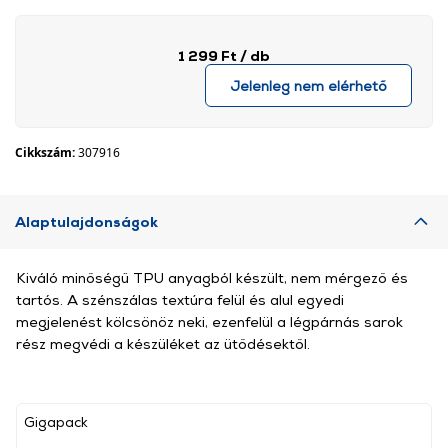
1 299 Ft
/ db
Jelenleg nem elérhető
Cikkszám:
307916
Alaptulajdonságok
Kiváló minőségű TPU anyagból készült, nem mérgező és
tartós. A szénszálas textúra felül és alul egyedi
megjelenést kölcsönöz neki, ezenfelül a légpárnás sarok
rész megvédi a készüléket az ütődésektől.
Gigapack