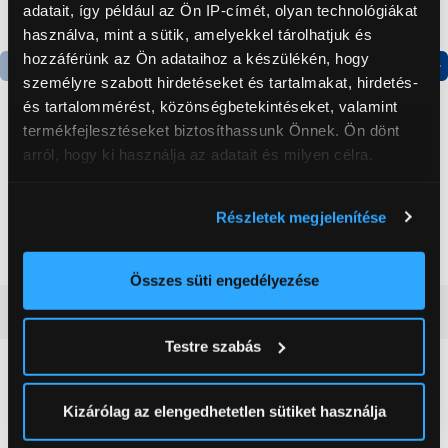
adatait, így például az Ön IP-címét, olyan technológiákat
használva, mint a sütik, amelyekkel tárolhatjuk és
hozzáférünk az Ön adataihoz a készülékén, hogy
személyre szabott hirdetéseket és tartalmakat, hirdetés-
Termék adatlap
Termék adatlap
és tartalommérést, közönségbetekintéseket, valamint
termékfejlesztéseket biztosíthassunk Önnek. Ön dönt
arról, hogy ki használja az adatait és milyen célra.
Gorenje NRS8182KX Side
Gorenje N619EAXL4
by side hűtőszekrény
Alulfagyasztós
Ha engedélyezi, a következőt is meg szeretnénk tenni:
kombinált hűtőszekrény
Részletek megjelenítése
199 999 Ft
179 999 Ft
Információgyűjtés az Ön földrajzi
elhelyezkedéséről pár méteres pontossággal
Az Ön készülékén beazonosítása annak konkrét
Összes süti engedélyezése
tulajdonságainak (ujjlenyomat) aktív ellenőrzésével
Vásárlói vélemények
(0)
Tudjon meg többet személyes adatainak feldolgozási
Testre szabás
módjairól és adja meg preferenciáit a
Részletek
pontban
. Bármikor módosíthatja vagy visszavonhatja a
0
Sütinyilatkozathoz való hozzájárulását.
Kizárólag az elengedhetetlen sütiket használja
0 értékelés